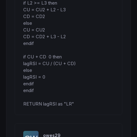
if L2 >= L3 then

CU = CU2 + L2 - L3

CD = CD2

else

CU = CU2

CD = CD2 + L3 - L2

endif

if CU + CD  0 then

lagRSI = CU / (CU + CD)

else

lagRSI = 0

endif

endif

RETURN lagRSI as "LR"
owes29