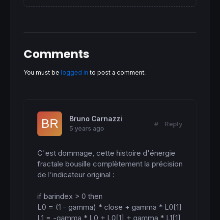
  CD = CD2

else
  CU = CU2

  CD = CD2 + L3 - L2

endif
Comments
if
 CU + CD <> 
0
then
  lagRSI = CU / (CU + CD)

You must be
logged in
to post a comment.
else
  lagRSI=
0
endif
endif
Bruno Carnazzi
RETURN
 gamma 
coloured
(
200
,
200
,
0
) 
as
"gamma"
#
Reply
5 years ago
C'est dommage, cette histoire d'énergie 
fractale bousille complètement la précision 
de l'indicateur original :

if barindex > 0 then

L0 = (1 - gamma) * close + gamma * L0[1]

L1 = -gamma * L0 + L0[1] + gamma * L1[1]
