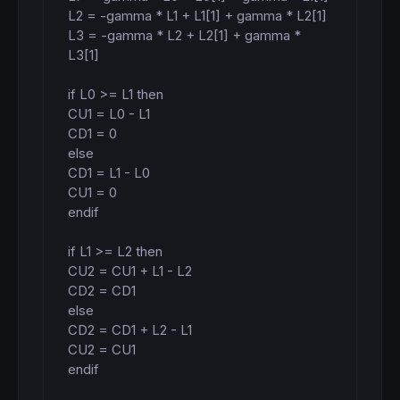
L2 = -gamma * L1 + L1[1] + gamma * L2[1]

L3 = -gamma * L2 + L2[1] + gamma * 
L3[1]

if L0 >= L1 then

CU1 = L0 - L1

CD1 = 0

else

CD1 = L1 - L0

CU1 = 0

endif

if L1 >= L2 then

CU2 = CU1 + L1 - L2

CD2 = CD1

else

CD2 = CD1 + L2 - L1

CU2 = CU1

endif
