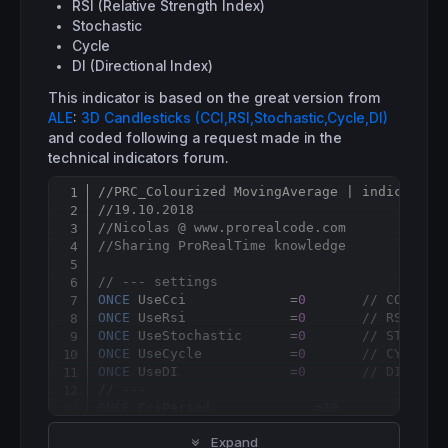
RSI (Relative Strength Index)
Stochastic
Cycle
DI (Directional Index)
This indicator is based on the great version from
ALE
:
3D Candlesticks (CCI,RSI,Stochastic,Cycle,DI)
and coded following a request made in the
technical indicators forum.
//PRC_Colourized MovingAverage | indicator
Copy
//19.10.2018
//Nicolas @ www.prorealcode.com
//Sharing ProRealTime knowledge
// --- settings 
ONCE
 UseCci             =
0
// COMMODI
ONCE
 UseRsi             =
0
// RSI COL
ONCE
 UseStochastic      =
0
// STOCHAS
ONCE
 UseCycle           =
0
// CYCLE C
ONCE
 UseDI              =
0
// DIRECTI
// ---
ONCE
 CciPeriod             =
20
ONCE
 RsiPeriod             =
14
Expand
ONCE
 N                     =
14