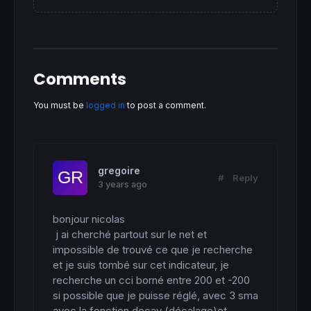
 G =
50
+(
200
+MyDi*
10
endif
avg = 
average
[
MAperiod,MAtype](
customclose
)

Return
 avg 
coloured
(R,G,
0
) 
style
(
line
,
3
) 
as
Comments
You must be
logged in
to post a comment.
gregoire
#
Reply
3 years ago
bonjour nicolas

 j ai cherché partout sur le net et 
impossible de trouvé ce que je recherche 
et je suis tombé sur cet indicateur, je 
recherche un cci borné entre 200 et -200 
si possible que je puisse réglé, avec 3 sma 
avec la fonction decay (décalage)et 