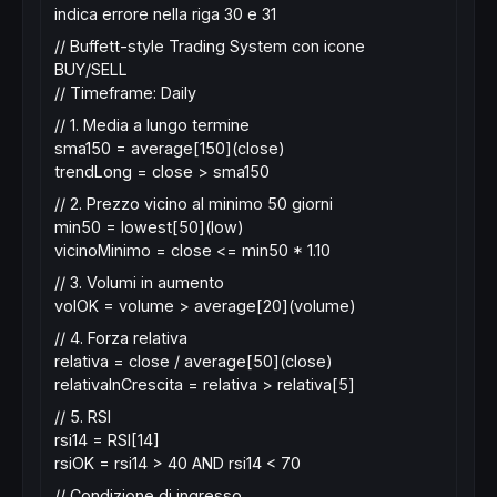
indica errore nella riga 30 e 31
// Buffett-style Trading System con icone
BUY/SELL
// Timeframe: Daily
// 1. Media a lungo termine
sma150 = average[150](close)
trendLong = close > sma150
// 2. Prezzo vicino al minimo 50 giorni
min50 = lowest[50](low)
vicinoMinimo = close <= min50 * 1.10
// 3. Volumi in aumento
volOK = volume > average[20](volume)
// 4. Forza relativa
relativa = close / average[50](close)
relativaInCrescita = relativa > relativa[5]
// 5. RSI
rsi14 = RSI[14]
rsiOK = rsi14 > 40 AND rsi14 < 70
// Condizione di ingresso