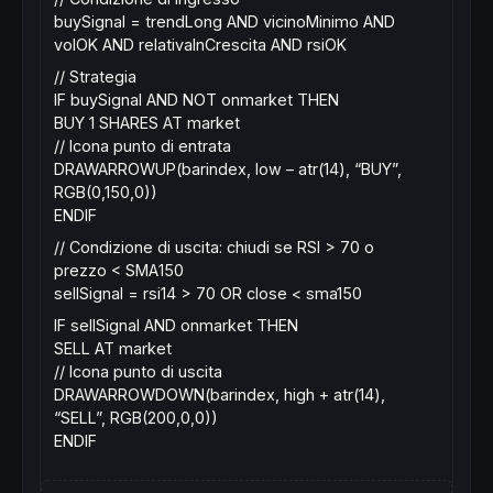
buySignal = trendLong AND vicinoMinimo AND
volOK AND relativaInCrescita AND rsiOK
// Strategia
IF buySignal AND NOT onmarket THEN
BUY 1 SHARES AT market
// Icona punto di entrata
DRAWARROWUP(barindex, low – atr(14), “BUY”,
RGB(0,150,0))
ENDIF
// Condizione di uscita: chiudi se RSI > 70 o
prezzo < SMA150
sellSignal = rsi14 > 70 OR close < sma150
IF sellSignal AND onmarket THEN
SELL AT market
// Icona punto di uscita
DRAWARROWDOWN(barindex, high + atr(14),
“SELL”, RGB(200,0,0))
ENDIF