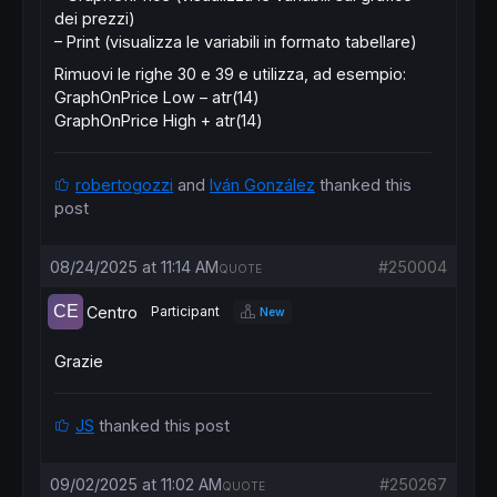
dei prezzi)
– Print (visualizza le variabili in formato tabellare)
Rimuovi le righe 30 e 39 e utilizza, ad esempio:
GraphOnPrice Low – atr(14)
GraphOnPrice High + atr(14)
robertogozzi
and
Iván González
thanked this
post
08/24/2025 at 11:14 AM
#250004
QUOTE
Centro
Participant
New
Grazie
JS
thanked this post
09/02/2025 at 11:02 AM
#250267
QUOTE