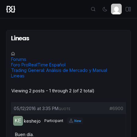
Lineas
Forums
Foro ProRealTime Español
Trading General: Análisis de Mercado y Manual
Lineas
Viewing 2 posts - 1 through 2 (of 2 total)
05/12/2016 at 3:35 PM
#6900
QUOTE
keshejo
Participant
New
Buen día.