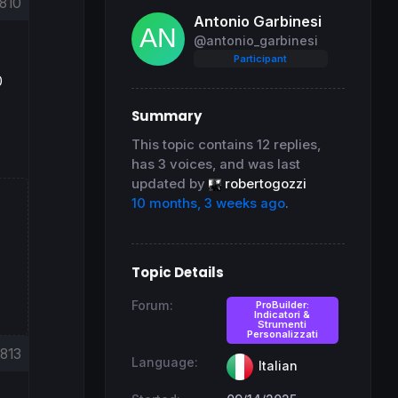
810
Antonio Garbinesi
@antonio_garbinesi
Participant
0
Summary
This topic contains 12 replies,
has 3 voices, and was last
updated by
robertogozzi
10 months, 3 weeks ago
.
Topic Details
Forum:
ProBuilder:
Indicatori &
Strumenti
Personalizzati
813
Language:
Italian