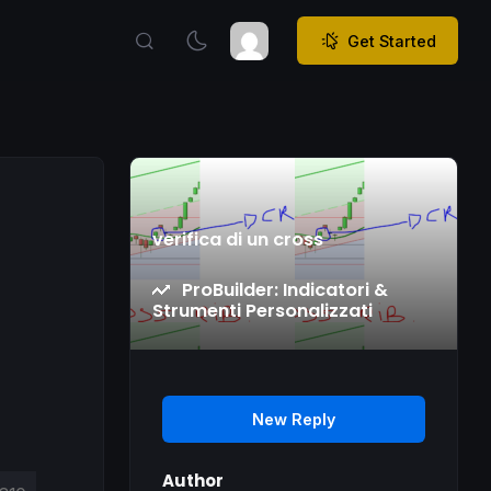
Get Started
verifica di un cross
ProBuilder: Indicatori &
Strumenti Personalizzati
New Reply
Author