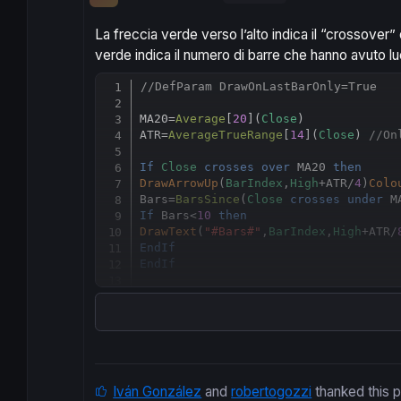
La freccia verde verso l’alto indica il “crossover” 
verde indica il numero di barre che hanno avuto 
//DefParam DrawOnLastBarOnly=True
MA20
=
Average
[
20
](
Close
)

ATR
=
AverageTrueRange
[
14
](
Close
) 
//On
If
Close
crosses
over
 MA20 
then
DrawArrowUp
(
BarIndex
,
High
+ATR/
4
)
Colo
Bars
=
BarsSince
(
Close
crosses
under
If
 Bars<
10
then
DrawText
(
"#Bars#"
,
BarIndex
,
High
+ATR/
EndIf
EndIf
Return
 MA20
Iván González
and
robertogozzi
thanked this 