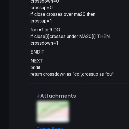
crossdown=0
crossup=0
if close crosses over ma20 then
crossup=1
for i=1 to 9 DO
if close[i]crosses under MA20[i] THEN
crossdown=1
ENDIF
NEXT
endif
return crossdown as “cd”,crossup as “cu”
Attachments
Cattura-5.png