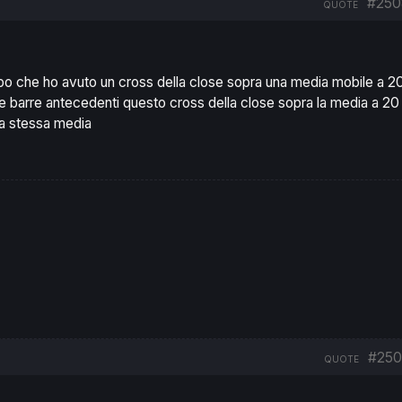
#250
QUOTE
opo che ho avuto un cross della close sopra una media mobile a 2
e barre antecedenti questo cross della close sopra la media a 20
lla stessa media
#250
QUOTE