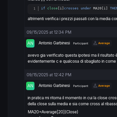
if
close
[i]
crosses
under
 MA20
[
i] 
THE
altrimenti verifica i prezzi passati con la media co
09/15/2025 at 12:34 PM
Antonio Garbinesi
Average
Participant
avevo gia verificato questa ipotesi ma il risultato
evidentemente c e qualcosa di sbagliato in come 
09/15/2025 at 12:42 PM
Antonio Garbinesi
Average
Participant
in pratica mi ritorna il momento in cui la close cr
della close sulla media e sia come cross al ribass
MA20=Average[20](Close)