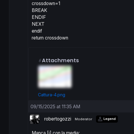
crossdown=1
BREAK
ENDIF
NEXT
endif
return crossdown
Attachments
Cattura-4.png
09/15/2025 at 11:35 AM
robertogozzi
Legend
Moderator
Manca [i] con la media: