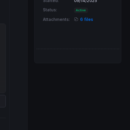
Started:
09/14/2025
Status:
Active
Attachments:
6 files