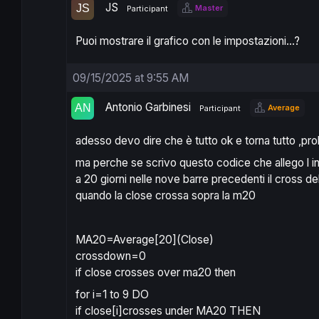
JS
Master
Participant
Puoi mostrare il grafico con le impostazioni…?
09/15/2025 at 9:55 AM
Antonio Garbinesi
Average
Participant
adesso devo dire che è tutto ok e torna tutto ,pro
ma perche se scrivo questo codice che allego l in
a 20 giorni nelle nove barre precedenti il cross d
quando la close crossa sopra la m20
MA20=Average[20](Close)
crossdown=0
if close crosses over ma20 then
for i=1 to 9 DO
if close[i]crosses under MA20 THEN