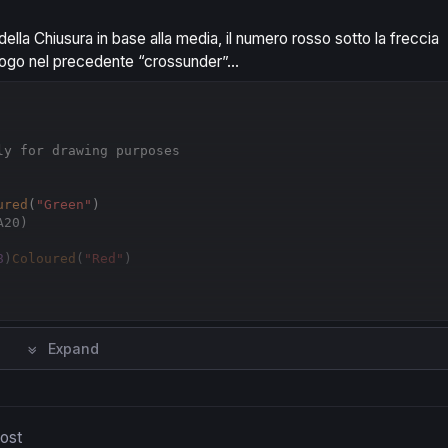
della Chiusura in base alla media, il numero rosso sotto la freccia
luogo nel precedente “crossunder”…
Copy
ly for drawing purposes
ured
(
"Green"
)

8
)
Coloured
(
"Red"
Expand
post