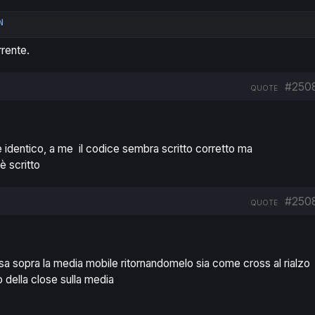
N
Copy
rrente.
#250
QUOTE
 è identico, a me il codice sembra scritto corretto ma
è scritto
#250
QUOTE
ossa sopra la media mobile ritornandomelo sia come cross al rialzo
o della close sulla media