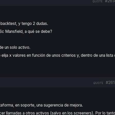
#261
QUOTE
 backtest, y tengo 2 dudas.
 RSc Mansfield, a qué se debe?
e un solo activo.
lija x valores en función de unos criterios y, dentro de una lista 
#261
QUOTE
taforma, en soporte, una sugerencia de mejora.
r llamadas a otros activos (salvo en los screeners). Por lo tant