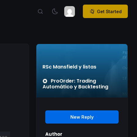
Get Started
RSc Mansfield y listas
ProOrder: Trading
Automático y Backtesting
New Reply
Author