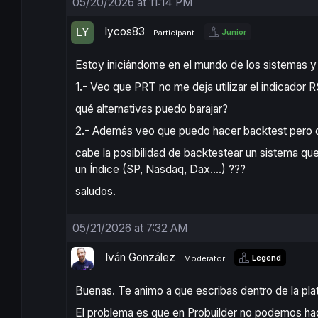
05/20/2026 at 11:14 PM
lycos83
Junior
Participant
Estoy iniciándome en el mundo de los sistemas y
1.- Veo que PRT no me deja utilizar el indicador
qué alternativas puedo barajar?
2.- Además veo que puedo hacer backtest pero d
cabe la posibilidad de backtestear un sistema que e
un Índice (SP, Nasdaq, Dax….) ???
saludos.
05/21/2026 at 7:32 AM
Iván González
Legend
Moderator
Buenas. Te animo a que escribas dentro de la pla
El problema es que en Probuilder no podemos hace