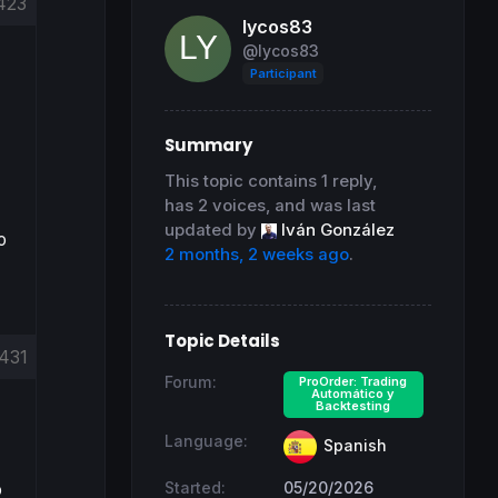
423
lycos83
@lycos83
Participant
Summary
This topic contains 1 reply,
has 2 voices, and was last
updated by
Iván González
o
2 months, 2 weeks ago
.
Topic Details
431
Forum:
ProOrder: Trading
Automático y
Backtesting
Language:
Spanish
Started:
05/20/2026
o