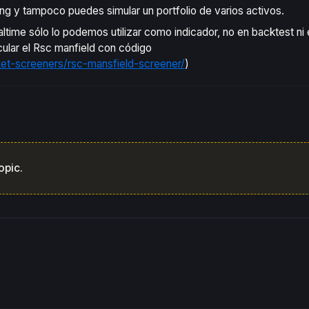
ing y tampoco puedes simular un portfolio de varios activos.
ltime sólo lo podemos utilizar como indicador, no en backtest ni 
cular el Rsc manfield con código
et-screeners/rsc-mansfield-screener/
)
opic.