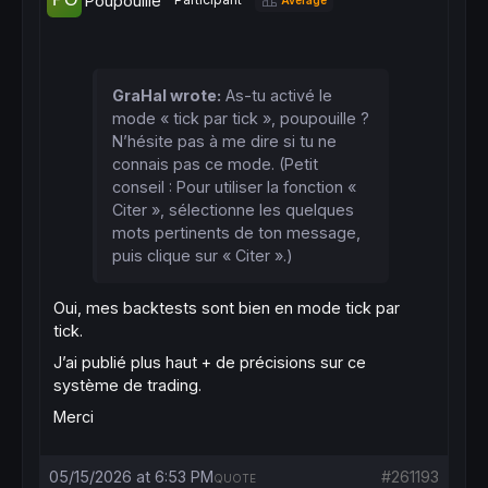
Poupouille
GraHal wrote:
As-tu activé le
mode « tick par tick », poupouille ?
N’hésite pas à me dire si tu ne
connais pas ce mode. (Petit
conseil : Pour utiliser la fonction «
Citer », sélectionne les quelques
mots pertinents de ton message,
puis clique sur « Citer ».)
Oui, mes backtests sont bien en mode tick par
tick.
J’ai publié plus haut + de précisions sur ce
système de trading.
Merci
05/15/2026 at 6:53 PM
#261193
QUOTE