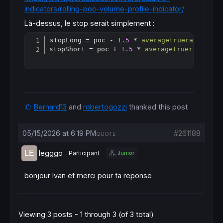
indicators/rolling-poc-volume-profile-indicator/
Là-dessus, le stop serait simplement :
stopLong = poc - 
1.5
 * 
averagetruerange
[
14
]

Copy
stopShort = poc + 
1.5
 * 
averagetruerange
[
14
Bernard13
and
robertogozzi
thanked this post
05/15/2026 at 6:19 PM
#261188
QUOTE
legggo
Participant
Junior
bonjour Ivan et merci pour ta reponse
Viewing 3 posts - 1 through 3 (of 3 total)