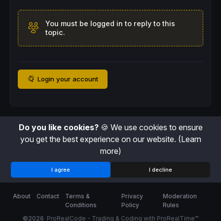
You must be logged in to reply to this
topic.
Login your account
Do you like cookies?
🍪 We use cookies to ensure
you get the best experience on our website.
(Learn
more)
I agree
I decline
About
Contact
Terms &
Privacy
Moderation
Conditions
Policy
Rules
©2026
ProRealCode - Trading & Coding with ProRealTime™