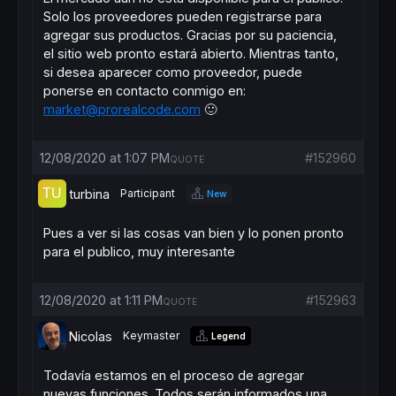
Solo los proveedores pueden registrarse para
agregar sus productos. Gracias por su paciencia,
el sitio web pronto estará abierto. Mientras tanto,
si desea aparecer como proveedor, puede
ponerse en contacto conmigo en:
market@prorealcode.com
🙂
12/08/2020 at 1:07 PM
#152960
QUOTE
turbina
Participant
New
Pues a ver si las cosas van bien y lo ponen pronto
para el publico, muy interesante
12/08/2020 at 1:11 PM
#152963
QUOTE
Nicolas
Keymaster
Legend
Todavía estamos en el proceso de agregar
nuevas funciones. Todos serán informados una