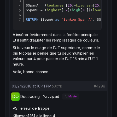
SSpanA = (
tenkansen
[
26
]+
kijunsen
[
25
])/
2
SSpanB = (
highest
[
52
](
high
[
26
])+
lowest
[
52
](
RETURN
 SSpanA 
as
"Senkou Span A"
, SSpanB 
as
A insérer évidemment dans la fenêtre principale.
Et il suffit d’ajuster les remplissages de couleurs.
Si tu veux le nuage de l’UT supérieure, comme le
dis Nicolas je pense que tu peux multiplier les
valeurs par 4 pour passer de l’UT 15 min à l’UT 1
heure.
Voilà, bonne chance
03/24/2016 at 10:41 PM
#4298
QUOTE
Doctrading
Participant
Master
PS : erreur de frappe
Kijunsen[26] à la ligne 4