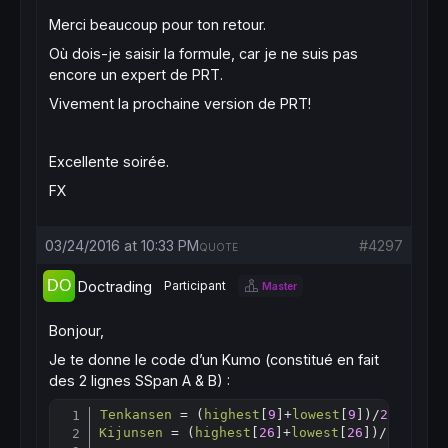
Merci beaucoup pour ton retour.
Où dois-je saisir la formule, car je ne suis pas
encore un expert de PRT.
Vivement la prochaine version de PRT!
Excellente soirée.
FX
03/24/2016 at 10:33 PM
#4297
QUOTE
Doctrading
Participant
Master
Bonjour,
Je te donne le code d’un Kumo (constitué en fait
des 2 lignes SSpan A & B) :
Tenkansen
 = (
highest
[
9
]+
lowest
[
9
])/
2
Copy
Kijunsen
 = (
highest
[
26
]+
lowest
[
26
])/
2