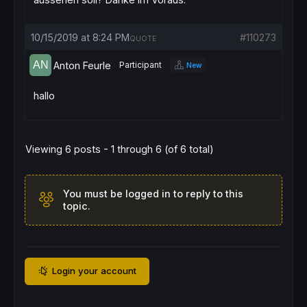
10/15/2019 at 8:24 PM
#110273
QUOTE
Anton Feurle
Participant
New
hallo
Viewing 6 posts - 1 through 6 (of 6 total)
You must be logged in to reply to this
topic.
Login your account