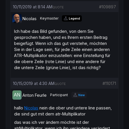
10/11/2019 at 8:14 AM
#109897
QUOTE
Nicolas
Keymaster
Legend
Ich habe das Bild gefunden, von dem Sie
gesprochen haben, und es Ihrem ersten Beitrag
beigefügt. Wenn ich das gut verstehe, möchten
Sie in der Lage sein, für jede Zeile einen anderen
ATR-Multiplikator einzustellen: eine Einstellung für
die obere Zeile (rote Linie) und eine andere für
die untere Zeile (grüne Linie), ist das richtig?
10/15/2019 at 4:30 AM
#110171
QUOTE
Anton Feurle
Participant
New
hallo
Nicolas
nein die ober und untere line passen,
die sind gut mit dem atr-Multiplikator
das was ich ver ändern möchte ist der
atrMultiplikator, wenn ich ihn verändere verändert