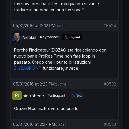
funziona per i back test ma quando si vuole
tradare in automatico non funziona?
05/31/2016 at 12:12 PM
#8524
QUOTE
Nicolas
Keymaster
Legend
Perché l’indicateur ZIGZAG sta ricalcolando ogni
nuovo bar e ProRealTime non fare loop in
passato. Credo che il punto di istruzioni
ZIGZAGPOINT
funzionare
, invece
.
05/31/2016 at 2:23 PM
#8532
QUOTE
pietrobene
Participant
New
Grazie Nicolas. Proverò ad usarlo
05/31/2016 at 2:27 PM
#8533
QUOTE