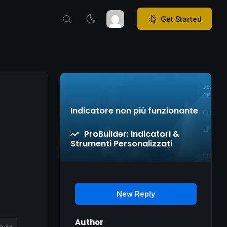
Get Started
Indicatore non più funzionante
ProBuilder: Indicatori &
Strumenti Personalizzati
New Reply
Author