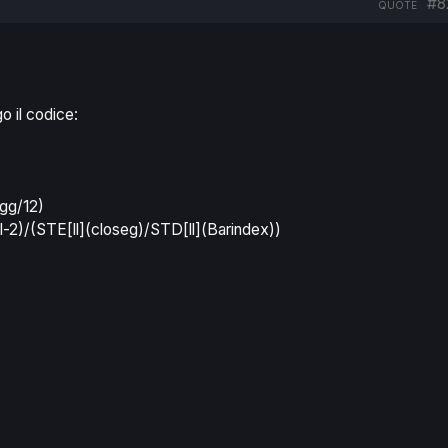
#8
QUOTE
go il codice:
gg/12)
-2)/(STE[ll](closeg)/STD[ll](Barindex))