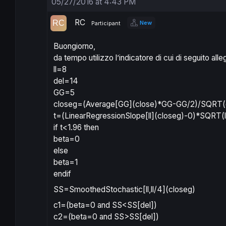
05/27/2016 at 4:43 PM
RC
New
Participant
Buongiorno,
da tempo utilizzo l’indicatore di cui di seguito alle
ll=8
del=14
GG=5
closeg=(Average[GG](close)*GG-GG/2)/SQRT(
t=(LinearRegressionSlope[ll](closeg)-0)*SQRT(ll
if t<1.96 then
beta=0
else
beta=1
endif
SS=SmoothedStochastic[ll,ll/4](closeg)
c1=(beta=0 and SS<SS[del])
c2=(beta=0 and SS>SS[del])