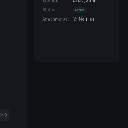
Started:
05/27/2016
Status:
Active
Attachments:
No files
249