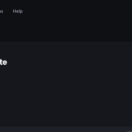
ms
Help
te