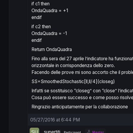
if c1 then
OndaQuadra = +1
endif
if c2 then
OndaQuadra = -1
endif
Return OndaQuadra
Fino alla sera del 27 aprile l’indicatore ha funzion
orizzontale in corrispondenza dello zero.
Facendo delle prove mi sono accorto che il prob
SS=SmoothedStochastic[ll,ll/4](closeg)
Infatti se sostituisco “closeg” con “close” l’indic
Cosa può essere successo e come posso risolver
Ringrazio anticipatamente per la collaborazione
05/27/2016 at 6:44 PM
supertiti
Master
Participant