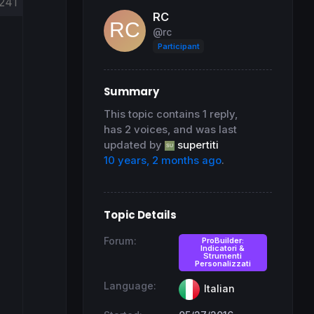
241
RC
@rc
Participant
Summary
This topic contains 1 reply,
has 2 voices, and was last
updated by
supertiti
10 years, 2 months ago
.
Topic Details
Forum:
ProBuilder:
Indicatori &
Strumenti
Personalizzati
Language:
Italian