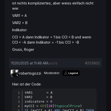
ist nichts kompliziertes, aber weiss einfach nicht
wie:
VAR1 = A
VAR2 = B
Indikator:
CCI > A dann Indikator = 1 bis CCI < B und wenn
CCI < -A dann Indikator = -1 bis CCI > -B
Gruss, Roger
11/20/2025 at 11:48 AM
#253802
QUOTE
robertogozzi
Moderator
Legend
Hier ist der Code:
VAR1       = A

Copy
VAR2       = B

indicatore = 
0
myCCI = 
CCI
[
20
](
typicalPrice
IF
 (myCCI > A) 
AND
 (myCCI < B) 
THEN