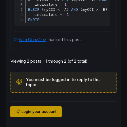
   indicatore = 
1
ELSIF
 (myCCI < -A) 
AND
 (myCCI > -B) 
THEN
   indicatore = -
1
ENDIF
Iván González
thanked this post
Viewing 2 posts - 1 through 2 (of 2 total)
You must be logged in to reply to this
topic.
Login your account