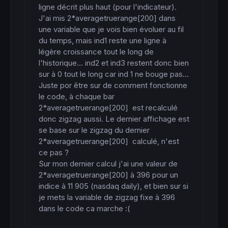
ligne décrit plus haut (pour l'indicateur). 
J'ai mis 2*averagetruerange[200] dans 
une variable que je vois bien évoluer au fil 
du temps, mais ind1 reste une ligne à 
légère croissance tout le long de 
l'historique... ind2 et ind3 restent donc bien 
sur à 0 tout le long car ind 1 ne bouge pas...

Juste por être sur de comment fonctionne 
le code, à chaque bar 
2*averagetruerange[200]  est recalculé 
donc zigzag aussi. Le dernier affichage est 
se base sur le zigzag du dernier 
2*averagetruerange[200]  calculé, n'est 
ce pas ?

Sur mon dernier calcul j'ai une valeur de 
2*averagetruerange[200] à 396 pour un 
indice à 11 905 (nasdaq daily), et bien sur si 
je mets la variable de zigzag fixe à 396 
dans le code ca marche :(