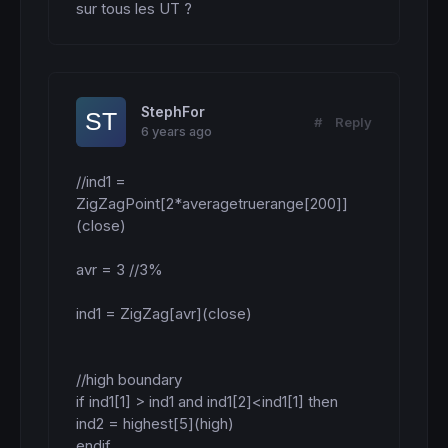
sur tous les UT ?
StephFor
#
Reply
6 years ago
//ind1 = 
ZigZagPoint[2*averagetruerange[200]]
(close)

avr = 3 //3%

ind1 = ZigZag[avr](close)

//high boundary

if ind1[1] > ind1 and ind1[2]<ind1[1] then

ind2 = highest[5](high)

endif
