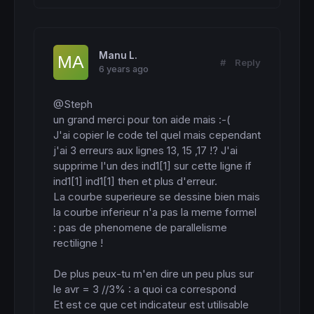
Manu L.
#
Reply
6 years ago
@Steph

un grand merci pour ton aide mais :-(

J'ai copier le code tel quel mais cependant 
j'ai 3 erreurs aux lignes 13, 15 ,17 !? J'ai 
supprime l'un des ind1[1] sur cette ligne if 
ind1[1] ind1[1] then et plus d'erreur.

La courbe superieure se dessine bien mais 
la courbe inferieur n'a pas la meme formel 
: pas de phenomene de parallelisme 
rectiligne !

De plus peux-tu m'en dire un peu plus sur 
le avr = 3 //3% : a quoi ca correspond 

Et est ce que cet indicateur est utilisable 