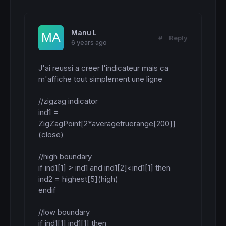
Manu L
#
Reply
6 years ago
J'ai reussi a creer l'indicateur mais ca 
m'affiche tout simplement une ligne

//zigzag indicator

ind1 = 
ZigZagPoint[2*averagetruerange[200]]
(close)

//high boundary

if ind1[1] > ind1 and ind1[2]<ind1[1] then

ind2 = highest[5](high)

endif

//low boundary

if ind1[1] ind1[1] then
