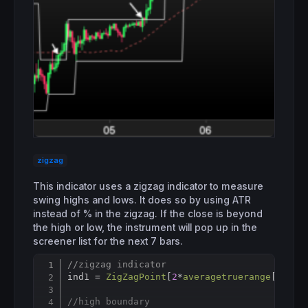
zigzag
This indicator uses a zigzag indicator to measure
swing highs and lows. It does so by using ATR
instead of % in the zigzag. If the close is beyond
the high or low, the instrument will pop up in the
screener list for the next 7 bars.
//zigzag indicator
Copy
ind1 = 
ZigZagPoint
[
2
*
averagetruerange
[
200
]]
//high boundary