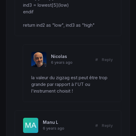
ind3 = lowest[5](low)

endif

return ind2 as "low", ind3 as "high"
Nicolas
#
Reply
6 years ago
la valeur du zigzag est peut être trop 
grande par rapport à l'UT ou 
l'instrument choisit !
Manu L
#
Reply
6 years ago