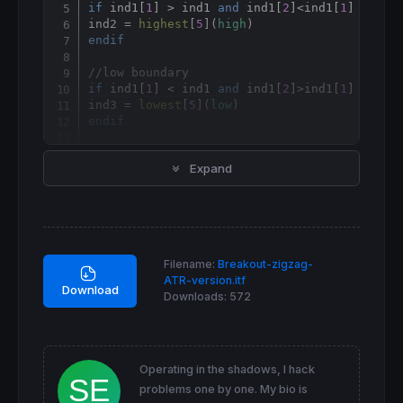
if
 ind1[
1
] > ind1 
and
 ind1[
2
]<ind1[
1
] 
then
ind2 = 
highest
[
5
](
high
endif
//low boundary
if
 ind1[
1
] < ind1 
and
 ind1[
2
]>ind1[
1
] 
then
ind3 = 
lowest
[
5
](
low
endif
//proscreener conditions
Expand
//upside breakout
c1 = 
summation
[
7
](ind1 
CROSSES
OVER
 ind2)

//downside breakout
c2 = 
summation
[
7
](ind1 
CROSSES
UNDER
 ind3)

Filename:
Breakout-zigzag-
//sorting criterium
ATR-version.itf
criteria = 
RSI
[
14
](
close
)

Download
Downloads:
572
SCREENER
[c1 
OR
 c2] (criteria 
AS
"RSI"
)
Operating in the shadows, I hack
problems one by one. My bio is