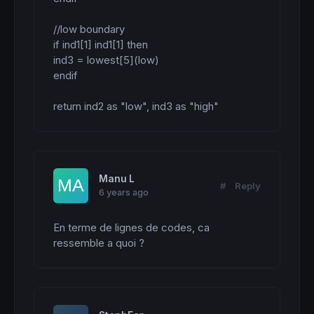
//low boundary

if ind1[1] ind1[1] then

ind3 = lowest[5](low)

endif

return ind2 as "low", ind3 as "high"
Manu L
#
Reply
6 years ago
En terme de lignes de codes, ca 
ressemble a quoi ?