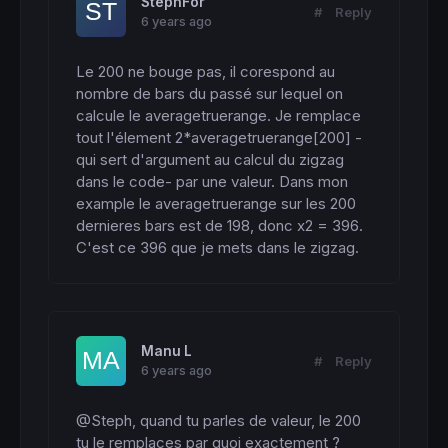
StephFor
#
Reply
6 years ago
Le 200 ne bouge pas, il corespond au 
nombre de bars du passé sur lequel on 
calcule le averagetruerange. Je remplace 
tout l'élement 2*averagetruerange[200] -
qui sert d'argument au calcul du zigzag 
dans le code- par une valeur. Dans mon 
example le averagetruerange sur les 200 
dernieres bars est de 198, donc x2 = 396. 
C'est ce 396 que je mets dans le zigzag.
Manu L
#
Reply
6 years ago
@Steph, quand tu parles de valeur, le 200 
tu le remplaces par quoi exactement ?