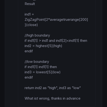
Result

ind1 = 
ZigZagPoint[2*averagetruerange[200]
](close)

//high boundary

if ind1[1] > ind1 and ind1[2]<ind1[1] then

ind2 = highest[5](high)

endif

//low boundary

if ind1[1] ind1[1] then

ind3 = lowest[5](low)

endif

return ind2 as "high", ind3 as "low"

What ist wrong, thanks in advance