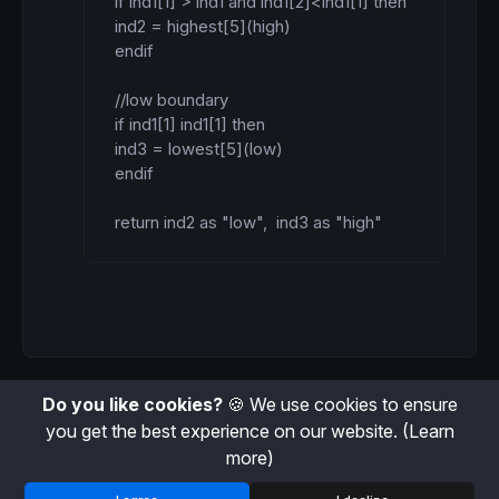
if ind1[1] > ind1 and ind1[2]<ind1[1] then

ind2 = highest[5](high)

endif

//low boundary

if ind1[1] ind1[1] then

ind3 = lowest[5](low)

endif

return ind2 as "low",  ind3 as "high"
Do you like cookies?
🍪 We use cookies to ensure
you get the best experience on our website.
(Learn
more)