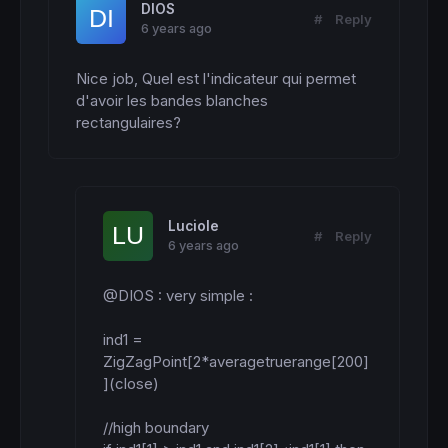
DIOS
#
Reply
6 years ago
Nice job, Quel est l'indicateur qui permet 
d'avoir les bandes blanches 
rectangulaires?
Luciole
#
Reply
6 years ago
@DIOS : very simple :

ind1 = 
ZigZagPoint[2*averagetruerange[200]
](close)

//high boundary
