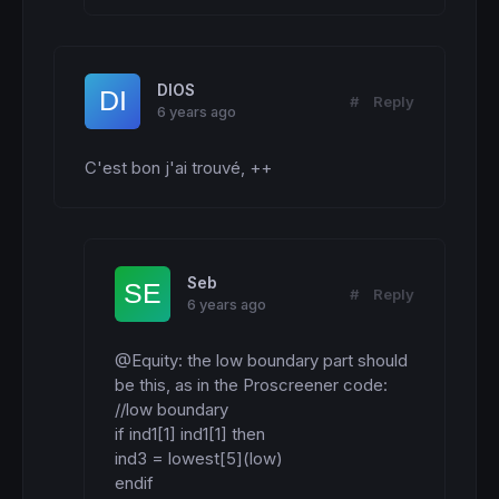
DIOS
#
Reply
6 years ago
C'est bon j'ai trouvé, ++
Seb
#
Reply
6 years ago
@Equity: the low boundary part should 
be this, as in the Proscreener code:

//low boundary

if ind1[1] ind1[1] then

ind3 = lowest[5](low)

endif