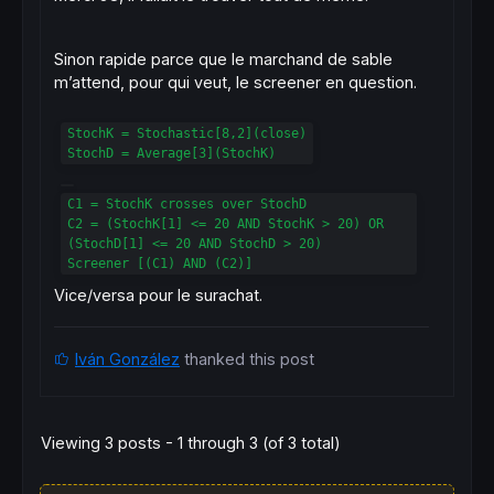
Sinon rapide parce que le marchand de sable
m’attend, pour qui veut, le screener en question.
StochK = Stochastic[8,2](close)
StochD = Average[3](StochK)
C1 = StochK crosses over StochD
C2 = (StochK[1] <= 20 AND StochK > 20) OR
(StochD[1] <= 20 AND StochD > 20)
Screener [(C1) AND (C2)]
Vice/versa pour le surachat.
Iván González
thanked this post
Viewing 3 posts - 1 through 3 (of 3 total)