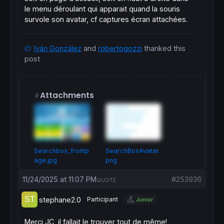
le menu déroulant qui apparait quand la souris
survole son avatar, cf captures écran attachées.
Iván González
and
robertogozzi
thanked this
post
Attachments
Searchbox_frontp
SearchBoxAvatar.
age.jpg
png
11/24/2025 at 11:07 PM
#253936
QUOTE
stephane2.0
Participant
Junior
Merci JC, il fallait le trouver tout de même!