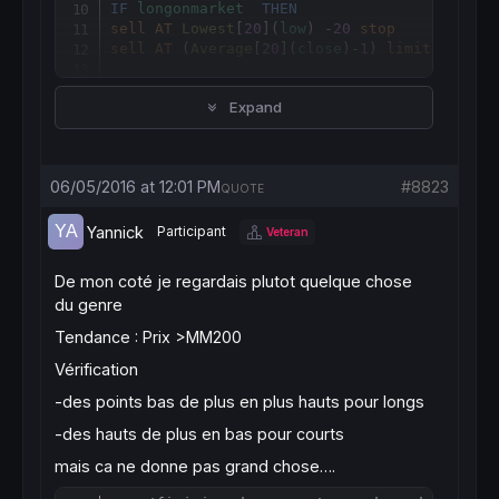
IF
longonmarket
THEN
sell
AT
Lowest
[
20
](
low
) -
20
stop
sell
AT
 (
Average
[
20
](
close
)-
1
) 
limit
ENDIF
Expand
06/05/2016 at 12:01 PM
#8823
QUOTE
Yannick
Participant
Veteran
De mon coté je regardais plutot quelque chose
du genre
Tendance : Prix >MM200
Vérification
-des points bas de plus en plus hauts pour longs
-des hauts de plus en bas pour courts
mais ca ne donne pas grand chose….