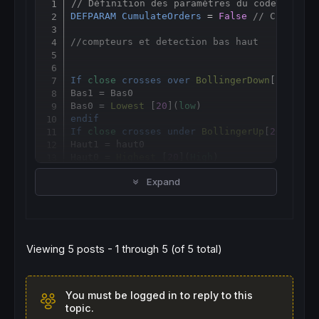
// Définition des paramètres du code
Copy
DEFPARAM
CumulateOrders
 = 
False
// Cumul de
//compteurs et detection bas haut
If
close
crosses
over
BollingerDown
[
20
](
clo
Bas1 = Bas0

Bas0 = 
Lowest
 [
20
](
low
endif
If
close
crosses
under
BollingerUp
[
20
](
clos
Haut1 = haut0

Haut0 = 
Highest
 [
20
](
High
endif
Expand
// Conditions pour ouvrir une position ache
IF
not
longonmarket
AND
close
crosses
over
BUY
2
CONTRACT
AT
BollingerDown
[
20
](
close
) 
Viewing 5 posts - 1 through 5 (of 5 total)
ENDIF
You must be logged in to reply to this
topic.
// Conditions pour fermer une position ache