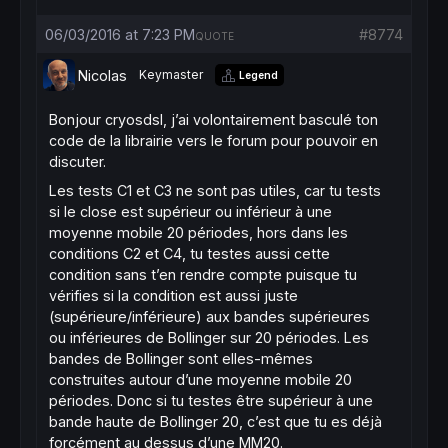
// Conditions pour fermer une position en v
indicator13 = 
close
06/03/2016 at 7:23 PM
#8774
QUOTE
indicator14 = 
Average
[
20
](
close
)

c7 = (indicator13 < indicator14)

Nicolas
Keymaster
Legend
indicator15 = 
BollingerUp
[
20
](
close
)

indicator16 = 
close
Bonjour cryosdsl, j’ai volontairement basculé ton
c8 = (indicator15 
CROSSES
UNDER
 indicator16)
code de la librairie vers le forum pour pouvoir en
IF
 c7 
AND
 c8 
THEN
discuter.
EXITSHORT
AT
MARKET
Les tests C1 et C3 ne sont pas utiles, car tu tests
ENDIF
si le close est supérieur ou inférieur à une
// Stops et objectifs
moyenne mobile 20 périodes, hors dans les
SET
STOP
 %
LOSS
1
conditions C2 et C4, tu testes aussi cette
condition sans t’en rendre compte puisque tu
vérifies si la condition est aussi juste
(supérieure/inférieure) aux bandes supérieures
ou inférieures de Bollinger sur 20 périodes. Les
bandes de Bollinger sont elles-mêmes
construites autour d’une moyenne mobile 20
périodes. Donc si tu testes être supérieur à une
bande haute de Bollinger 20, c’est que tu es déjà
forcément au dessus d’une MM20.