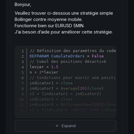
Bonjour,
Veuillez trouver ci-dessous une stratégie simple
Bollinger contre moyenne mobile.
Fonctionne bien sur EURUSD 5MIN.
J’ai besoin d’aide pour améliorer
cette stratégie
.
// Définition des paramètres du code
Copy
DEFPARAM
CumulateOrders
 = 
False
// Cumul des positions désactivé
levier = 
1.5
n = 
2
// Conditions pour ouvrir une position ache
indicator1 = 
close
indicator2 = 
Average
[
20
](
close
)

c1 = (indicator1 < indicator2)

indicator3 = 
close
indicator4 = 
BollingerDown
[
20
](
close
)

c2 = (indicator3 
CROSSES
OVER
 indicator4)

IF
 c1 
AND
 c2 
THEN
Expand
BUY
 n 
CONTRACT
AT
MARKET
ENDIF