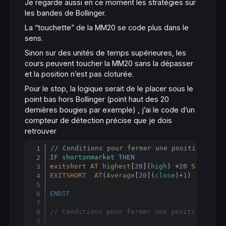
Je regarde aussi en ce moment les stratégies sur
les bandes de Bollinger.
La “touchette” de la MM20 se code plus dans le
sens.
Sinon sur des unités de temps supérieures, les
cours peuvent toucher la MM20 sans la dépasser
et la position n’est pas cloturée.
Pour le stop, la logique serait de le placer sous le
point bas hors Bollinger (point haut des 20
dernières bougies par exemple) , j’ai le code d’un
compteur de détection précise que je dois
retrouver
// Conditions pour fermer une position en v
Copy
IF
shortonmarket
THEN
exitshort
AT
highest
[
20
](
high
) +
20
STOP
EXITSHORT
AT
(
Average
[
20
](
close
)+
1
) 
limit
ENDIF
// Conditions pour fermer une position ache