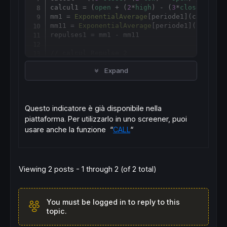
calcul1 = (
open
 + (
2
*
high
) - (
3
*
close
)) / 
c
mm1 = 
ExponentialAverage
[
periode1](calcul)

mm11 = 
ExponentialAverage
[
periode1](calcul1)
repulses1 = mm1 - mm11

// calcul Repulse 2
mm2 = 
ExponentialAverage
[
periode2](calcul)

Expand
mm22 = 
ExponentialAverage
[
periode2](calcul1)
repulses2 = mm2 - mm22

// calcul Repulse 3
mm3 = 
ExponentialAverage
[
periode3](calcul)

Questo indicatore è già disponibile nella
mm33 = 
ExponentialAverage
[
periode3](calcul1)
piattaforma. Per utilizzarlo in uno screener, puoi
repulses3 = mm3 - mm33

usare anche la funzione “
CALL
“
return
 repulses1,repulses2,repulses3
Viewing 2 posts - 1 through 2 (of 2 total)
You must be logged in to reply to this
topic.