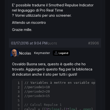
E’ possibile tradurre il Smothed Repulse Indicator
nel linguaggio di Pro Real Time
? Vorrei utilizzarlo per uno screener.
Attendo un riscontro
Grazie mille.
03/17/2016 at 9:04 PM
#3906
QUOTE
Nicolas
Keymaster
Legend
Osvaldo Buona sera, questo è quello che ho
trovato. Aggiungerò questo flag per la biblioteca
di indicatori anche il sito per tutti i gusti
!
// Variables à mettre en variable optimisé 
Copy
//periode1=10
//periode2=20
//periode3=15
// Calcul Repulse 1
calcul = ((
3
*
close
)-(
2
*
low
) - 
open
) / 
close