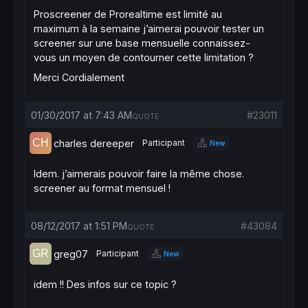
Proscreener de Prorealtime est limité au
maximum à la semaine j’aimerai pouvoir tester un
screener sur une base mensuelle connaissez-
vous un moyen de contourner cette limitation ?
Merci Cordialement
01/30/2017 at 7:43 AM
#23011
QUOTE
charles dereeper
Participant
New
Idem. j’aimerais pouvoir faire la même chose.
screener au format mensuel !
08/12/2017 at 1:51 PM
#43084
QUOTE
greg07
Participant
New
idem !! Des infos sur ce topic ?