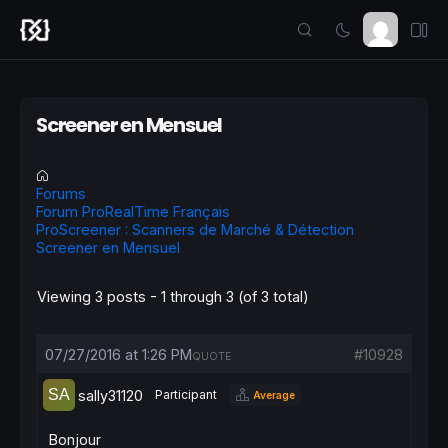
Screener en Mensuel
Forums
Forum ProRealTime Français
ProScreener : Scanners de Marché & Détection
Screener en Mensuel
Viewing 3 posts - 1 through 3 (of 3 total)
07/27/2016 at 1:26 PM
#10928
QUOTE
sally31120
Participant
Average
Bonjour