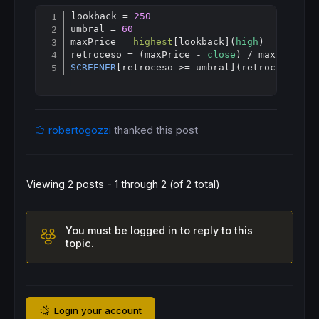
lookback = 
250
Copy
umbral = 
60
maxPrice = 
highest
[
lookback](
high
)

retroceso = (maxPrice - 
close
) / maxPrice *
SCREENER
[retroceso >= umbral](retroceso 
AS
robertogozzi
thanked this post
Viewing 2 posts - 1 through 2 (of 2 total)
You must be logged in to reply to this
topic.
Login your account