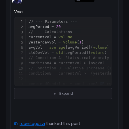
Voici
// --- Parameters ---
Copy
avgPeriod = 
20
// --- Calculations ---
currentVol = 
volume
yesterdayVol = 
volume
[
1
]

avgVol = 
average
[
avgPeriod](
volume
)

stdDevVol = 
std
[
avgPeriod](
volume
// Condition A: Statistical Anomaly (Z-Scor
conditionA = currentVol > (avgVol + 
2
// Condition B: Relative Increase (3x Yeste
conditionB = currentVol >= (yesterdayVol * 
combinedCondition = conditionA 
OR
 conditionB
Expand
// --- Execute Screener ---
SCREENER
[combinedCondition 
AND
 currentVol >
robertogozzi
thanked this post