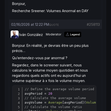
Bonjour,
Recherche Sreener: Volumes Anormal en DAY
02/16/2026 at 12:22 PM
#258113
QUOTE
Iván González
Moderator
Legend
Bonjour. En réalité, je devrais être un peu plus
précis…
Qu’entendez-vous par anormal ?
Regardez, dans le screener suivant, nous
calculons le volume moyen quotidien et nous
regardons quels actifs ont eu aujourd’hui un
volume supérieur à x fois le volume moyen.
// Define the average volume period
Copy
avgPeriod = 
20
// Calculate the average volume
avgVolume = 
Average
[
avgPeriod](
Volume
// Calculate the volume ratio