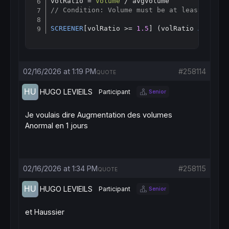
volRatio = 
Volume
// Condition: Volume must be at least 50% a
SCREENER
[volRatio >= 
1.5
] (volRatio 
AS
"Vol
02/16/2026 at 1:19 PM
#258114
QUOTE
HUGO LEVIEILS
Participant
Senior
Je voulais dire Augmentation des volumes
Anormal en 1 jours
02/16/2026 at 1:34 PM
#258115
QUOTE
HUGO LEVIEILS
Participant
Senior
et Haussier