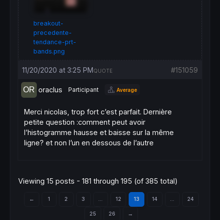
 mintrend=
min
(mintrend,
low
endif
breakout-
//cassure du plus haut/bas de la précédente
precedente-
if
 trend=
1
and
close
crosses
over
 prevmax 
t
tendance-prt-
 signal=
1
bands.png
elsif
 trend=-
1
and
close
crosses
under
 prev
 signal=-
1
11/20/2020 at 3:25 PM
#151059
QUOTE
else
 signal=
0
oraclus
Participant
Average
endif
Merci nicolas, trop fort c’est parfait. Dernière
return
 signal
petite question :comment peut avoir
l’histogramme hausse et baisse sur la même
ligne? et non l’un en dessous de l’autre
Viewing 15 posts - 181 through 195 (of 385 total)
←
1
2
3
…
12
13
14
…
24
25
26
→