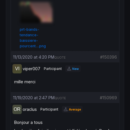
return
prt-bands-
tendance-
baissiere-
pourcent....png
11/13/2020 at 4:20 PM
#150396
QUOTE
viper007
Participant
New
mille merci
11/19/2020 at 2:47 PM
#150969
QUOTE
oraclus
Participant
Average
Bonjour a tous