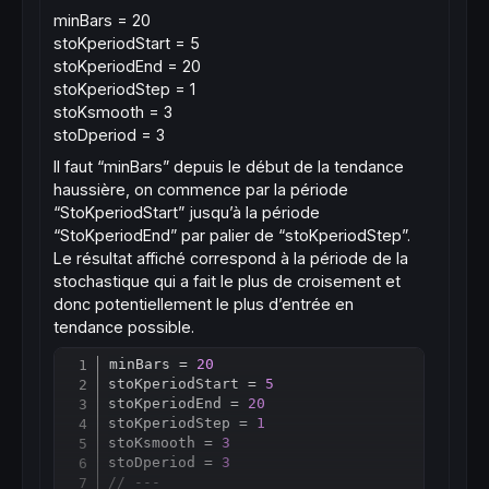
minBars = 20
stoKperiodStart = 5
stoKperiodEnd = 20
stoKperiodStep = 1
stoKsmooth = 3
stoDperiod = 3
Il faut “minBars” depuis le début de la tendance
haussière, on commence par la période
“StoKperiodStart” jusqu’à la période
“StoKperiodEnd” par palier de “stoKperiodStep”.
Le résultat affiché correspond à la période de la
stochastique qui a fait le plus de croisement et
donc potentiellement le plus d’entrée en
tendance possible.
minBars = 
20
Copy
stoKperiodStart = 
5
stoKperiodEnd = 
20
stoKperiodStep = 
1
stoKsmooth = 
3
stoDperiod = 
3
// ---