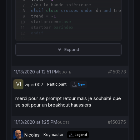
//ou la bande inférieure
elsif
close
crosses
under
 dn 
and
 trend >= 
0
trend = -
1
startprice=
close
startbar=
barindex
endif
test = trend=-
1
and
barindex
-startbar<=
4
Expand
screener
 [test](((
close
/startprice)-
1
)*
100
11/13/2020 at 12:51 PM
#150373
QUOTE
viper007
Participant
New
merci pour se prompt retour mais je souhaité que
se soit pour un breakhout haussiers
11/13/2020 at 1:25 PM
#150375
QUOTE
Nicolas
Keymaster
Legend