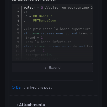
palier = 
3
//palier en pourcentage à affich
Copy
// ----
up = 
PRTBandsUp
dn = 
PRTBandsDown
//le prix casse la bande supérieure
if
close
crosses
over
 up 
and
 trend <= 
0
the
 trend = 
1
//ou la bande inférieure
elsif
close
crosses
under
 dn 
and
 trend >= 
0
 trend = -
1
 startprice=
low
 nextpalier
=
endif
Expand
if
 trend = -
1
then
 percent = 
abs
((
low
/startprice)-
1
)*
100
if
 percent
>=
nextpalier 
then
  val = 
round
(percent)

Dari
thanked this post
drawtext
(
"#val#%―"
,
barindex
-
1
,
low
,
dialog
,
  nextpalier
=
nextpalier
+
palier

endif
endif
Attachments