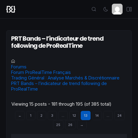
PRT Bands – l’indicateur de trend
following de ProRealTime
Forums
Forum ProRealTime Français
Trading Général : Analyse Marchés & Discrétionnaire
PRT Bands – l’indicateur de trend following de
ProRealTime
Viewing 15 posts - 181 through 195 (of 385 total)
←
1
2
3
…
12
13
14
…
24
25
26
→