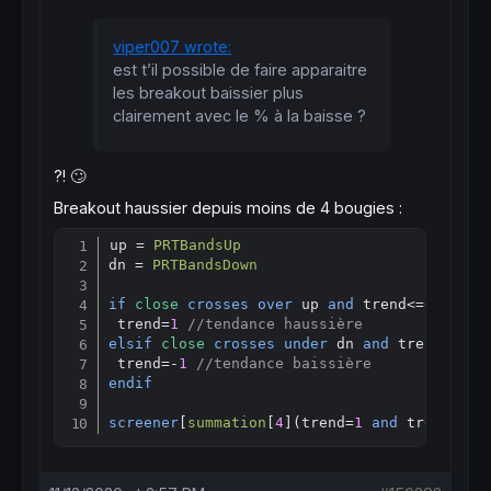
viper007 wrote:
est t’il possible de faire apparaitre
les breakout baissier plus
clairement avec le % à la baisse ?
?! 🙄
Breakout haussier depuis moins de 4 bougies :
up = 
PRTBandsUp
Copy
dn = 
PRTBandsDown
if
close
crosses
over
 up 
and
 trend<=
0
then
 trend=
1
//tendance haussière
elsif
close
crosses
under
 dn 
and
 trend>=
0
t
 trend=-
1
//tendance baissière
endif
screener
[
summation
[
4
](trend=
1
and
 trend[
1
]=