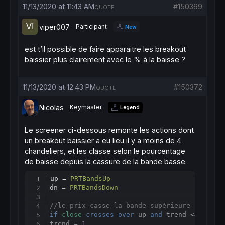
11/13/2020 at 11:43 AM
#150369
QUOTE
   crosstest = 
summation
[
p](sto 
crosses
ove
if
 crosstest
>
crossresult 
then
viper007
Participant
New
    crossresult
=
crosstest

    bestSto = j

est t’il possible de faire apparaitre les breakout
endif
baissier plus clairement avec le % à la baisse ?
   j
=
j
+
stoKperiodStep 

wend
11/13/2020 at 12:43 PM
#150372
QUOTE
endif
endif
Nicolas
Keymaster
Legend
Le screener ci-dessous remonte les actions dont
RETURN
 bestSto 
style
(
histogram
)
un breakout baissier a eu lieu il y a moins de 4
chandeliers, et les classe selon le pourcentage
de baisse depuis la cassure de la bande basse.
up = 
PRTBandsUp
Copy
dn = 
PRTBandsDown
//le prix casse la bande supérieure
if
close
crosses
over
 up 
and
 trend <= 
0
the
trend = 
1