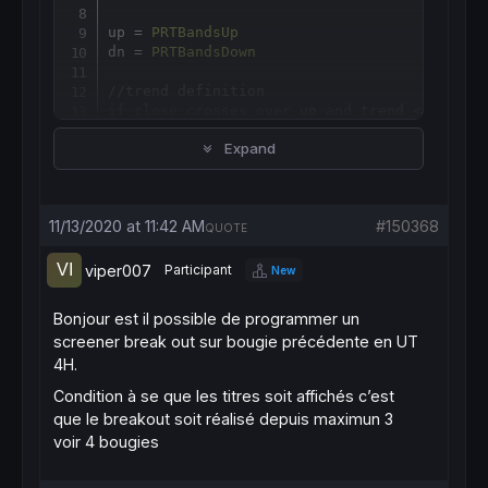
up = 
PRTBandsUp
dn = 
PRTBandsDown
//trend definition
if
close
crosses
over
 up 
and
 trend <= 
0
the
 trend = 
1
Expand
 start = 
barindex
elsif
close
crosses
under
 dn 
and
 trend >= 
0
 trend = -
1
 start = 
barindex
11/13/2020 at 11:42 AM
#150368
endif
QUOTE
once
 bestSto
=
viper007
Participant
New
if
barindex
-start >= minBars 
then
 p = 
barindex
-start

Bonjour est il possible de programmer un
//bull run 
screener break out sur bougie précédente en UT
if
 trend=
1
then
4H.
  j = stoKperiodStart

Condition à se que les titres soit affichés c’est
  crossresult=
0
que le breakout soit réalisé depuis maximun 3
while
 j <= stoKperiodEnd 
do
voir 4 bougies
   sto = 
Stochastic
[
j,stoKsmooth](
close
)

   avg = 
average
[
stoDperiod](sto)
