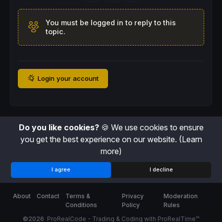
You must be logged in to reply to this
topic.
Login your account
Do you like cookies?
🍪 We use cookies to ensure
you get the best experience on our website.
(Learn
more)
I agree
I decline
About
Contact
Terms &
Privacy
Moderation
Conditions
Policy
Rules
©2026
ProRealCode - Trading & Coding with ProRealTime™