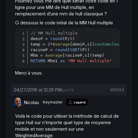
Pourriez vous me dire quel serait votre code en 1
ligne pour une MM de Hull multiple, en
remplacement d’une mm de hull classique ?
Ci dessous le code initial de la MM Hull multiple
// MM Hull multiple
Copy
demiP = 
round
(P/
2
)

temp = 
2
*
Average
[
demiP,s](
customclose
) - 
Av
racineP = 
round
(
SQRT
(P))

Mhm = 
Average
[
RETURN
 Mhm1 
as
"MM Hull multiple"
Merci à vous.
04/27/2016 at 12:26 PM
#6094
QUOTE
Nicolas
Keymaster
Legend
Voilà le code pour utiliser la méthode de calcul de
type Hull sur n’importe quel type de moyenne
mobile et non seulement sur une
WeightedAverage: