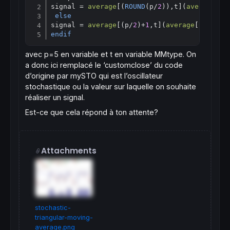
Copy
signal = 
average
[(
ROUND
(p/
2
)),t](
average
[(
r
else
signal = 
average
[(p/
2
)+
1
,t](
average
[
p/
2
endif
avec p=5 en variable et t en variable MMtype. On
a donc ici remplacé le ‘customclose’ du code
d’origine par mySTO qui est l’oscillateur
stochastique ou la valeur sur laquelle on souhaite
réaliser un signal.
Est-ce que cela répond à ton attente?
Attachments
stochastic-
triangular-moving-
average.png