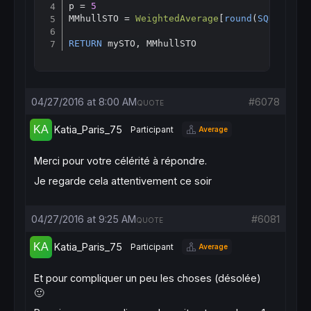
p = 
5
MMhullSTO = 
WeightedAverage
[
round
(
SQRT
(p))]
RETURN
04/27/2016 at 8:00 AM
#6078
QUOTE
Katia_Paris_75
Participant
Average
Merci pour votre célérité à répondre.
Je regarde cela attentivement ce soir
04/27/2016 at 9:25 AM
#6081
QUOTE
Katia_Paris_75
Participant
Average
Et pour compliquer un peu les choses (désolée)
🙂