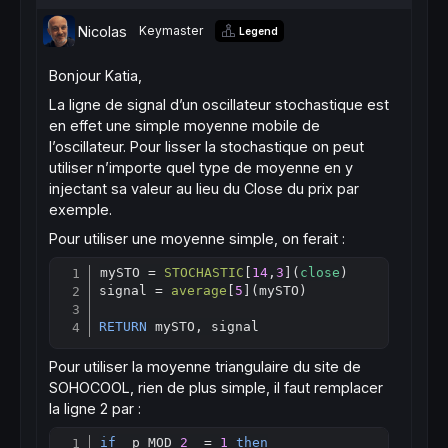
Nicolas
Keymaster
Legend
Bonjour Katia,
La ligne de signal d’un oscillateur stochastique est
en effet une simple moyenne mobile de
l’oscillateur. Pour lisser la stochastique on peut
utiliser n’importe quel type de moyenne en y
injectant sa valeur au lieu du Close du prix par
exemple.
Pour utiliser une moyenne simple, on ferait :
mySTO = 
STOCHASTIC
[
14
,
3
](
close
)

Copy
signal = 
average
[
5
](mySTO)

RETURN
 mySTO, signal
Pour utiliser la moyenne triangulaire du site de
SOHOCOOL, rien de plus simple, il faut remplacer
la ligne 2 par :
if
  p MOD 
2
  = 
1
then