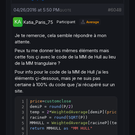
04/26/2016 at 5:50 PM
#6048
QUOTE
Katia_Paris_75
Participant
Average
Je te remercie, cela semble répondre à mon
attente.
Peux tu me donner les mêmes éléments mais
cette fois çi avec le code de la MM de Hull au lieu
de la MM triangulaire ?
Pour info pour le code de la MM de Hull j’ai les
éléments çi-dessous, mais je ne suis pas
certaine à 100% du code que j’ai récupéré sur un
site.
price
=
customclose
Copy
demiP = 
round
(P/
2
)

temp = 
2
*
WeightedAverage
[
demiP](
price
) - 
We
racineP = 
round
(
SQRT
(P))

MMHULL = 
WeightedAverage
[
return
 MMHULL 
as
"MM HULL"