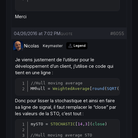
Merci
04/26/2016 at 7:02 PM
#6055
QUOTE
Nicolas
Keymaster
Legend
Je viens justement de l’utiliser pour le
développement d’un client, j’utilise ce code qui
tient en une ligne :
//Hull moving average
Copy
MMhull = 
WeightedAverage
[
round
(
SQRT
(p))]( 
2
Donc pour lisser la stochastique et ainsi en faire
sa ligne de signal, il faut remplacer le “close” par
les valeurs de la STO, c’est tout :
mySTO = 
STOCHASTIC
[
14
,
3
](
close
)

Copy
//Hull moving average STO