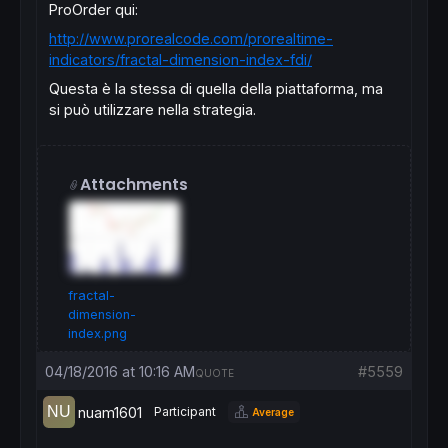
ProOrder
qui
:
http://www.prorealcode.com/prorealtime-
indicators/fractal-dimension-index-fdi/
Questa è la stessa di quella della piattaforma, ma
si può utilizzare nella
strategia
.
Attachments
fractal-
dimension-
index.png
04/18/2016 at 10:16 AM
#5559
QUOTE
nuam1601
Participant
Average