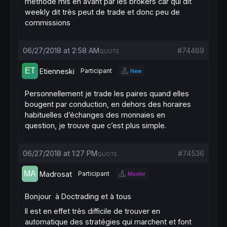
méthode mis en avant par les brokers car qui dit
weekly dit très peut de trade et donc peu de
commissions
06/27/2018 at 2:58 AM
#74469
QUOTE
Etienneski
Participant
New
Personnellement je trade les paires quand elles
bougent par conduction, en dehors des horaires
habituelles d’échanges des monnaies en
question, je trouve que c’est plus simple.
06/27/2018 at 1:27 PM
#74536
QUOTE
Madrosat
Participant
Master
Bonjour à Doctrading et à tous
Il est en effet très difficile de trouver en
automatique des stratégies qui marchent et font