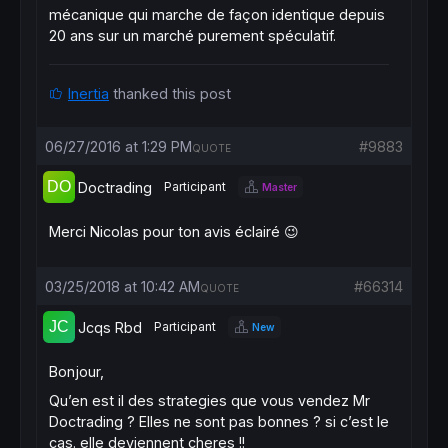
mécanique qui marche de façon identique depuis
20 ans sur un marché purement spéculatif.
Inertia
thanked this post
06/27/2016 at 1:29 PM
#9883
QUOTE
Doctrading
Participant
Master
Merci Nicolas pour ton avis éclairé 😉
03/25/2018 at 10:42 AM
#66314
QUOTE
Jcqs Rbd
Participant
New
Bonjour,
Qu’en est il des strategies que vous vendez Mr
Doctrading ? Elles ne sont pas bonnes ? si c’est le
cas. elle deviennent cheres !!