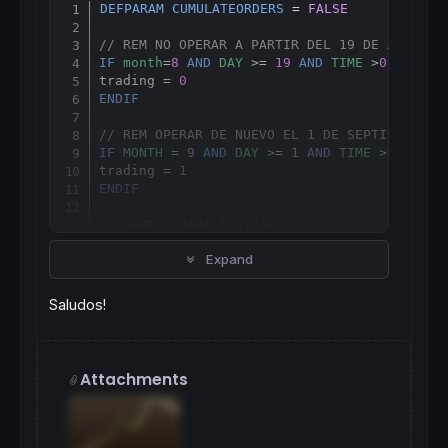
DEFPARAM
CUMULATEORDERS
 = 
FALSE
Copy
// REM NO OPERAR A PARTIR DEL 19 DE AGOSTO 
IF
month
=
8
AND
DAY
 >= 
19
AND
TIME
 >
090000
T
trading = 
0
ENDIF
// REM OPERAR DE NUEVO EL 1 DE SEPTIEMBRE A
IF
MONTH
 = 
9
AND
DAY
 >= 
1
AND
TIME
 >= 
07000
trading = 
1
ENDIF
//EJEMPLO PARA TESTEAR 
// ################
Expand
IF
 trading = 
1
then
IF
CLOSE
>
CLOSE
[
1
] 
THEN
BUY
1
CONTRACT
AT
MARKET
Saludos!
ENDIF
endif
SET
STOP
PLOSS
30
Attachments
SET
TARGET
PROFIT
50
// #################