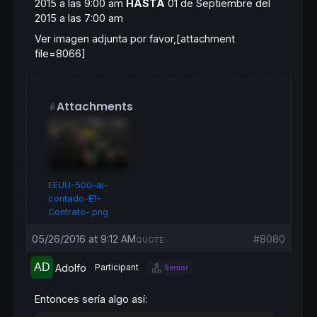
2015 a las 9:00
am
HASTA
01 de Septiembre del
2015 a las 7:00 am
Ver imagen adjunta por favor,[attachment
file=8066]
Attachments
EEUU-500-al-
contado-E1-
Contrato-.png
05/26/2016 at 9:12 AM
#8080
QUOTE
Adolfo
Participant
Senior
Entonces sería algo así: