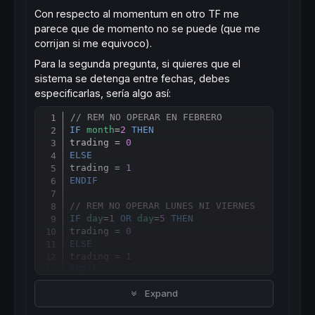
Con respecto al momentum en otro TF me
parece que de momento no se puede (que me
corrijan si me equivoco).
Para la segunda pregunta, si quieres que el
sistema se detenga entre fechas, debes
especificarlas, sería algo así:
// REM NO OPERAR EN FEBRERO
Copy
IF
month
=
2
THEN
trading = 
0
ELSE
trading = 
1
ENDIF
// REM NO OPERAR LUNES NI VIERNES
IF
day
=
1
OR
day
=
5
THEN
trading = 
0
ELSE
trading = 
1
ENDIF
Expand
IF
 trading = 
1
then
buy
or
sell