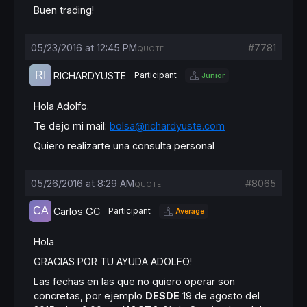
endif
Buen trading!
05/23/2016 at 12:45 PM
#7781
QUOTE
RICHARDYUSTE
Participant
Junior
Hola Adolfo.
Te dejo mi mail:
bolsa@richardyuste.com
Quiero realizarte una consulta personal
05/26/2016 at 8:29 AM
#8065
QUOTE
Carlos GC
Participant
Average
Hola
GRACIAS POR TU AYUDA ADOLFO!
Las fechas en las que no quiero operar son
concretas, por ejemplo
DESDE
19 de agosto del