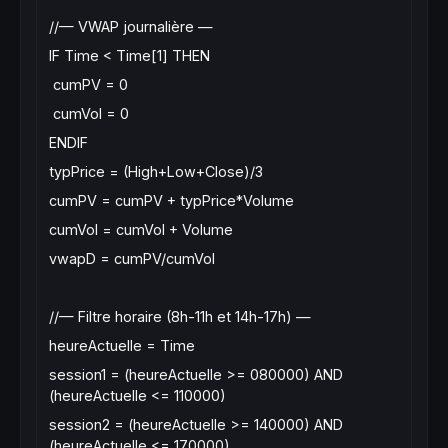
//— VWAP journalière —
IF Time < Time[1] THEN
cumPV = 0
cumVol = 0
ENDIF
typPrice = (High+Low+Close)/3
cumPV = cumPV + typPrice*Volume
cumVol = cumVol + Volume
vwapD = cumPV/cumVol
//— Filtre horaire (8h-11h et 14h-17h) —
heureActuelle = Time
session1 = (heureActuelle >= 080000) AND
(heureActuelle <= 110000)
session2 = (heureActuelle >= 140000) AND
(heureActuelle <= 170000)