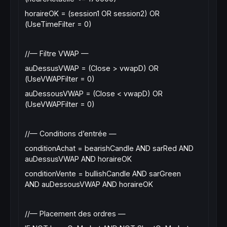
horaireOK = (session1 OR session2) OR
(UseTimeFilter = 0)
//— Filtre VWAP —
auDessusVWAP = (Close > vwapD) OR
(UseVWAPFilter = 0)
auDessousVWAP = (Close < vwapD) OR
(UseVWAPFilter = 0)
//— Conditions d’entrée —
conditionAchat = bearishCandle AND sarRed AND
auDessusVWAP AND horaireOK
conditionVente = bullishCandle AND sarGreen
AND auDessousVWAP AND horaireOK
//— Placement des ordres —