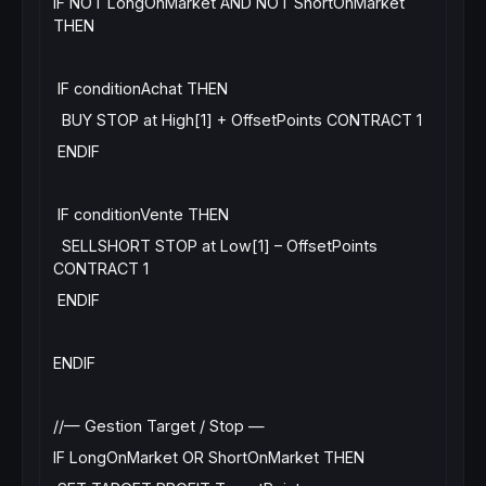
IF NOT LongOnMarket AND NOT ShortOnMarket
THEN
IF conditionAchat THEN
BUY STOP at High[1] + OffsetPoints CONTRACT 1
ENDIF
IF conditionVente THEN
SELLSHORT STOP at Low[1] – OffsetPoints
CONTRACT 1
ENDIF
ENDIF
//— Gestion Target / Stop —
IF LongOnMarket OR ShortOnMarket THEN