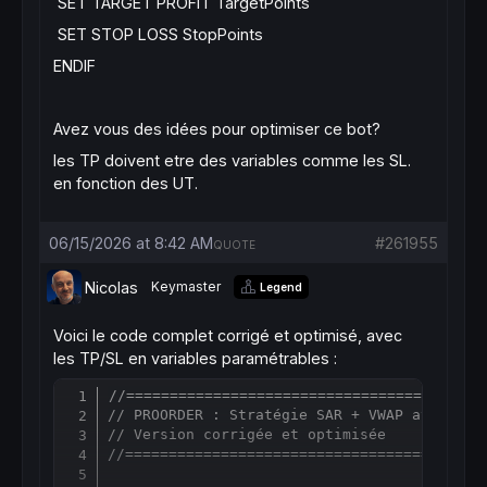
SET TARGET PROFIT TargetPoints
SET STOP LOSS StopPoints
ENDIF
Avez vous des idées pour optimiser ce bot?
les TP doivent etre des variables comme les SL.
en fonction des UT.
06/15/2026 at 8:42 AM
#261955
QUOTE
Nicolas
Keymaster
Legend
Voici le code complet corrigé et optimisé, avec
les TP/SL en variables paramétrables :
//=========================================
Copy
// PROORDER : Stratégie SAR + VWAP avec fil
// Version corrigée et optimisée
//=========================================