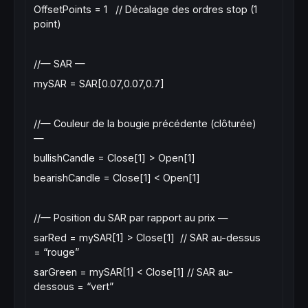
OffsetPoints = 1 // Décalage des ordres stop (1
point)
//— SAR —
mySAR = SAR[0.07,0.07,0.7]
//— Couleur de la bougie précédente (clôturée)
—
bullishCandle = Close[1] > Open[1]
bearishCandle = Close[1] < Open[1]
//— Position du SAR par rapport au prix —
sarRed = mySAR[1] > Close[1] // SAR au-dessus
= “rouge”
sarGreen = mySAR[1] < Close[1] // SAR au-
dessous = “vert”