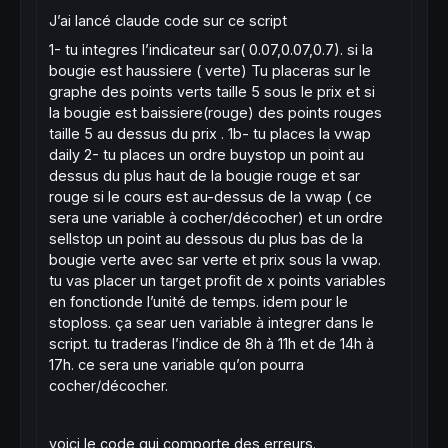
J’ai lancé claude code sur ce script
1- tu integres l’indicateur sar( 0.07,0.07,0.7). si la
bougie est haussiere ( verte) Tu placeras sur le
graphe des points verts taille 5 sous le prix et si
la bougie est baissiere(rouge) des points rouges
taille 5 au dessus du prix . 1b- tu places la vwap
daily 2- tu places un ordre buystop un point au
dessus du plus haut de la bougie rouge et sar
rouge si le cours est au-dessus de la vwap ( ce
sera une variable à cocher/décocher) et un ordre
sellstop un point au dessous du plus bas de la
bougie verte avec sar verte et prix sous la vwap.
tu vas placer un target profit de x points variables
en fonctionde l’unité de temps. idem pour le
stoploss. ça sear uen variable à integrer dans le
script. tu traderas l’indice de 8h à 11h et de 14h à
17h. ce sera une variable qu’on pourra
cocher/décocher.
voici le code qui comporte des erreurs.