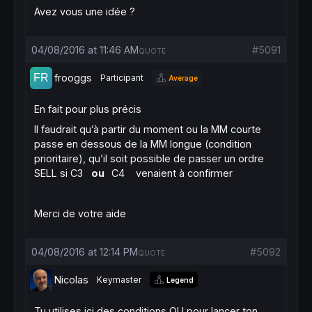
Avez vous une idée ?
04/08/2016 at 11:46 AM
#5091
QUOTE
frooggs
Participant
Average
En fait pour plus précis
Il faudrait qu’à partir du moment ou la MM courte
passe en dessous de la MM longue (condition
prioritaire), qu’il soit possible de passer un ordre
SELL si C3
ou
C4 venaient à confirmer
Merci de votre aide
04/08/2016 at 12:14 PM
#5092
QUOTE
Nicolas
Keymaster
Legend
Tu utilises ici des conditions OU pour lancer ton