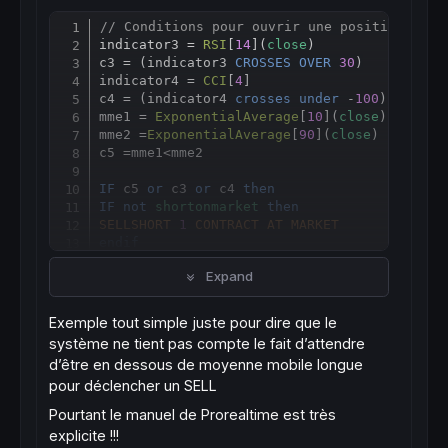
// Conditions pour ouvrir une position en v
Copy
indicator3 = 
RSI
[
14
](
close
)

c3 = (indicator3 
CROSSES
OVER
30
)

indicator4 = 
CCI
[
4
]

c4 = (indicator4 
crosses
under
 -
100
)

mme1 = 
ExponentialAverage
[
10
](
close
)

mme2 =
ExponentialAverage
[
90
](
close
)

c5 =mme1
<
mme2

IF
 c5 
or
 c3 
or
 c4 
then
IF
not
shortonmarket
then
SELLSHORT
1
CONTRACT
AT
MARKET
endif
endif
Expand
// Stops et objectifs
Exemple tout simple juste pour dire que le
SET
STOP
pTRAILING
50
système ne tient pas compte le fait d’attendre
SET
TARGET
pPROFIT
27
d’être en dessous de moyenne mobile longue
pour déclencher un SELL
Pourtant le manuel de Prorealtime est très
explicite !!!