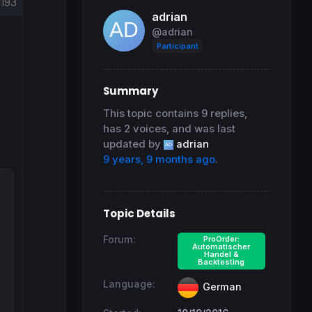
193
adrian
@adrian
Participant
Summary
This topic contains 9 replies,
has 2 voices, and was last
updated by
adrian
9 years, 9 months ago
.
Topic Details
Forum:
ProOrder:
Automatischer
Handel &
Backtesting
Language:
German