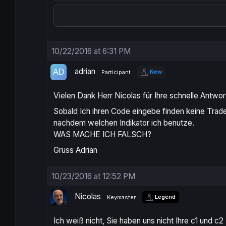
traded=
1
ENDIF
// open short Kondition =
c2

10/22/2016 at 6:31 PM
IF
 c2 
and
 traded=
0
THEN
SELLSHORT
1
CONTRACT
AT
MARKET
adrian
New
Participant
traded=
1
ENDIF
Vielen Dank Herr Nicolas für Ihre schnelle Antwor
SET
STOP
LOSS
85
Sobald Ich ihren Code eingebe finden keine Trade
SET
TARGET
PROFIT
45
nachdem welchen Indikator ich benutze.
WAS MACHE ICH FALSCH?
Gruss Adrian
10/23/2016 at 12:52 PM
Nicolas
Legend
Keymaster
Ich weiß nicht, Sie haben uns nicht Ihre c1 und c