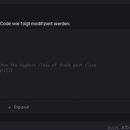
hr Code wie folgt modifiziert werden:
Copy
then the highest close of the50 past close
gh
)[
1
then the lowest open of the 50 past open
w
)[
1
Expand
#15
QUOTE