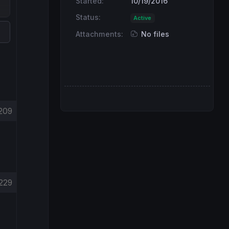
Started:
10/19/2016
Status:
Active
Attachments:
No files
209
229