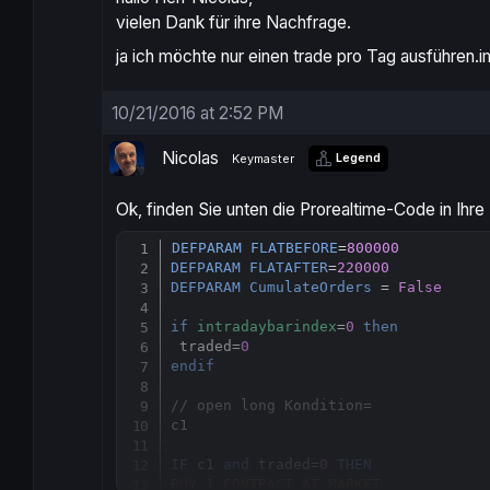
vielen Dank für ihre Nachfrage.
ja ich möchte nur einen trade pro Tag ausführen.i
10/21/2016 at 2:52 PM
Nicolas
Legend
Keymaster
Ok, finden Sie unten die Prorealtime-Code in Ihre
DEFPARAM
FLATBEFORE
=
800000
DEFPARAM
FLATAFTER
=
220000
DEFPARAM
CumulateOrders
 = 
False
if
intradaybarindex
=
0
then
 traded=
0
endif
// open long Kondition=
c1

IF
 c1 
and
 traded=
0
THEN
BUY
1
CONTRACT
AT
MARKET