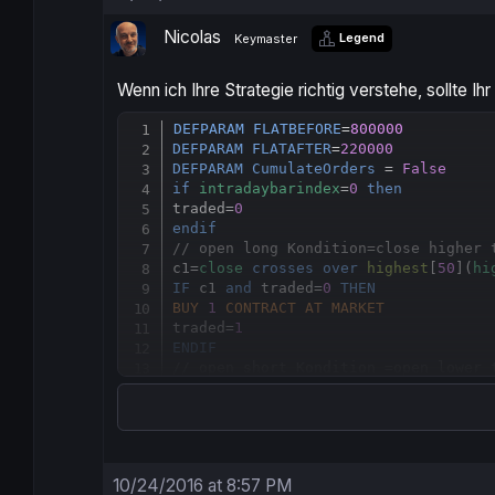
Nicolas
Legend
Keymaster
Wenn ich Ihre Strategie richtig verstehe, sollte I
DEFPARAM
FLATBEFORE
=
800000
DEFPARAM
FLATAFTER
=
220000
DEFPARAM
CumulateOrders
 = 
False
if
intradaybarindex
=
0
then
traded=
0
endif
// open long Kondition=close higher 
c1=
close
crosses
over
highest
[
50
](
hi
IF
 c1 
and
 traded=
0
THEN
BUY
1
CONTRACT
AT
MARKET
traded=
1
ENDIF
// open short Kondition =open lower 
c2=
close
crosses
under
lowest
[
50
](
lo
IF
 c2 
and
 traded=
0
THEN
SELLSHORT
1
CONTRACT
AT
MARKET
traded=
1
ENDIF
10/24/2016 at 8:57 PM
SET
STOP
LOSS
85