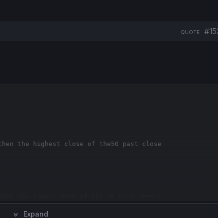
#15
QUOTE
Copy
then the highest close of the50 past close
then the lowest open of the 50 past open
Expand