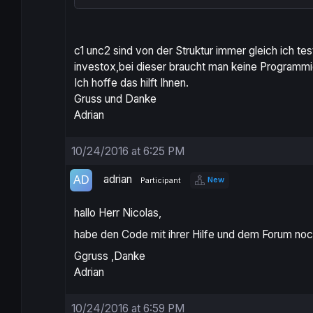
SELLSHORT
1
CONTRACT
AT
MARKET
traded=
1
ENDIF
SET
STOP
LOSS
85
c1 unc2 sind von der Struktur immer gleich ich t
SET
TARGET
PROFIT
45
investox,bei dieser braucht man keine Programmi
Ich hoffe das hilft Ihnen.
Gruss und Danke
Adrian
10/24/2016 at 6:25 PM
adrian
New
Participant
hallo Herr Nicolas,
habe den Code mit ihrer Hilfe und dem Forum noc
Ggruss ,Danke
Adrian
10/24/2016 at 6:59 PM