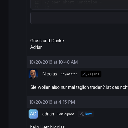
// open short Kondition =
c2

IF
 c2 
THEN
SELLSHORT
1
CONTRACT
AT
MARKET
ENDIF
SET
STOP
LOSS
85
Gruss und Danke
SET
TARGET
PROFIT
45
Adrian
10/20/2016 at 10:48 AM
Nicolas
Legend
Keymaster
Sie wollen also nur mal täglich traden? Ist das rich
10/20/2016 at 4:15 PM
adrian
New
Participant
hallo Herr Nicolas,