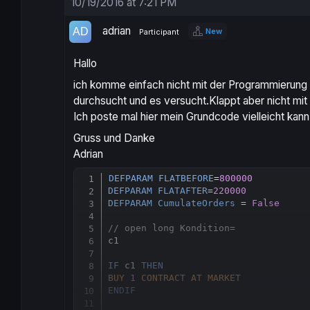
10/19/2016 at 7:21 PM
adrian
New
Participant
Hallo
ich komme einfach nicht mit der Programmieru
durchsucht und es versucht.Klappt aber nicht mit
Ich poste mal hier mein Grundcode vielleicht kann
Gruss und Danke
Adrian
DEFPARAM
FLATBEFORE
=
800000
DEFPARAM
FLATAFTER
=
220000
DEFPARAM
CumulateOrders
 = 
False
// open long Kondition=
c1

IF
 c1 
THEN
BUY
1
CONTRACT
AT
MARKET
ENDIF