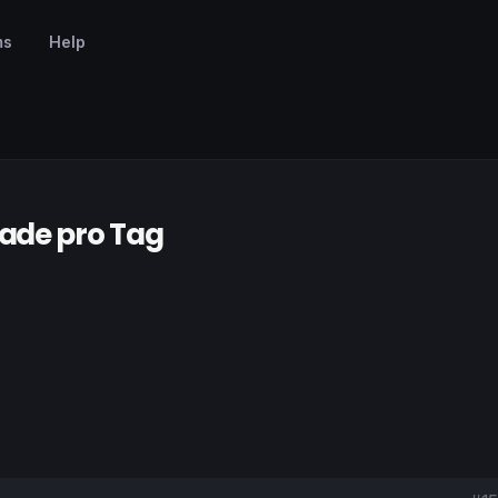
ms
Help
rade pro Tag