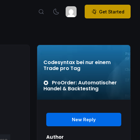
Get Started
Codesyntax bei nur einem
Trade pro Tag
ProOrder: Automatischer
Handel & Backtesting
New Reply
Author