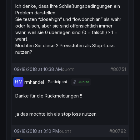
Ich denke, dass Ihre Schließungsbedingungen ein
If
  clong 
then
Problem darstellen.
buy
1
contract
at
market
Sie testen “closehigh” und “lowdonchian” als wahr
endif
oder falsch, aber sie sind offensichtlich immer
wahr, weil sie 0 überlegen sind (0 = falsch /> 1 =
if
longonmarket
and
 closehigh 
then
wahr).
sell
at
market
Möchten Sie diese 2 Preisstufen als Stop-Loss
endif
nutzen?
if
longonmarket
and
 lowerdonchian 
then
sell
at
market
09/18/2018 at 10:38 AM
#80751
endif
QUOTE
rmhandel
Participant
Junior
Danke für die Rückmeldungen !!
ja das möchte ich als stop loss nutzen
09/18/2018 at 3:10 PM
#80782
QUOTE