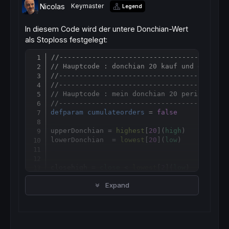
Nicolas
Keymaster
Legend
In diesem Code wird der untere Donchian-Wert
als Stoploss festgelegt:
//-----------------------------------------
Copy
// Hauptcode : donchian 20 kauf und exit
//-----------------------------------------
//-----------------------------------------
// Hauptcode : mein donchian 20 perioden
//-----------------------------------------
defparam
cumulateorders
 = 
false
upperDonchian = 
highest
[
20
](
high
)

lowerDonchian  = 
lowest
[
20
](
low
)

closehigh = 
close
 < 
lowest
[
2
](
low
)

Expand
clong = upperDonchian > upperDonchian[
1
]

If
  clong 
then
buy
1
contract
at
market