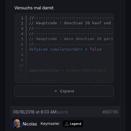
Versuchs mal damit:
//-----------------------------------------
clong = upperDonchian > upperDonchian[
1
]

Copy
// Hauptcode : donchian 20 kauf und exit
//-----------------------------------------
//-----------------------------------------
If
  clong 
then
// Hauptcode : mein donchian 20 perioden
buy
1
contract
at
market
//-----------------------------------------
endif
defparam
cumulateorders
 = 
false
sell
at
 closehigh 
or
 lowerdonchian 
stop
upperDonchian = 
highest
[
20
](
high
)

lowerDonchian  = 
lowest
[
20
](
low
)

Expand
closehigh = 
close
 < 
lowest
[
2
](
low
)

09/18/2018 at 8:03 AM
#80736
QUOTE
clong = upperDonchian > upperDonchian[
1
]

Nicolas
Keymaster
Legend