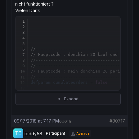
nicht funktioniert ?
Vielen Dank
Copy
//-----------------------------------------
// Hauptcode : donchian 20 kauf und exit
//-----------------------------------------
//-----------------------------------------
// Hauptcode : mein donchian 20 perioden
//-----------------------------------------
defparam
cumulateorders
 = 
false
Expand
upperDonchian = 
highest
[
20
](
high
)

lowerDonchian  = 
lowest
[
20
](
low
)

09/17/2018 at 7:17 PM
#80717
QUOTE
teddy58
Participant
Average
closehigh = 
close
 < 
lowest
[
2
](
low
)
