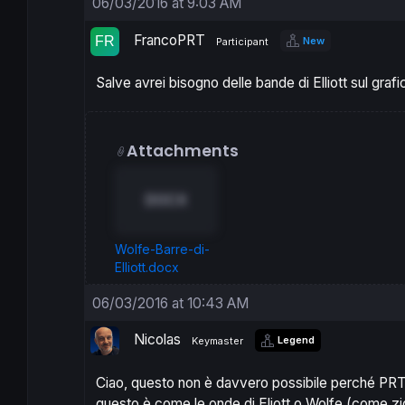
06/03/2016 at 9:03 AM
FrancoPRT
New
Participant
Salve avrei bisogno delle bande di Elliott sul graf
Attachments
DOCX
Wolfe-Barre-di-
Elliott.docx
06/03/2016 at 10:43 AM
Nicolas
Legend
Keymaster
Ciao, questo non è davvero possibile perché PRT 
questo è come le onde di Eliott o Wolfe (come zi