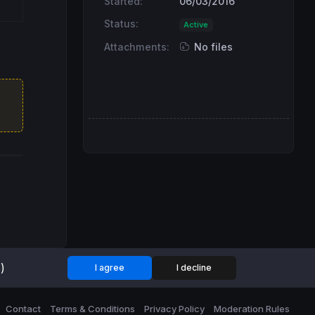
Started:
06/03/2016
Status:
Active
Attachments:
No files
)
I agree
I decline
Contact
Terms & Conditions
Privacy Policy
Moderation Rules