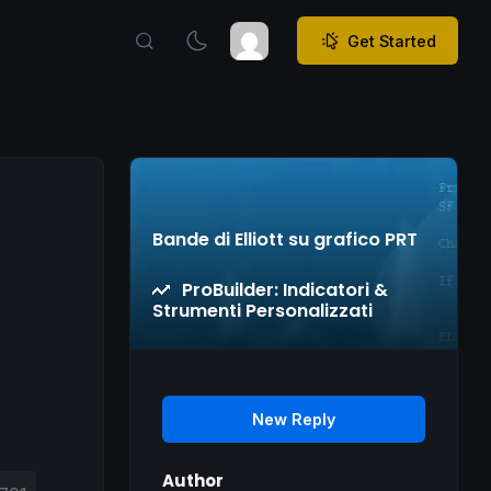
Get Started
Bande di Elliott su grafico PRT
ProBuilder: Indicatori &
Strumenti Personalizzati
New Reply
Author