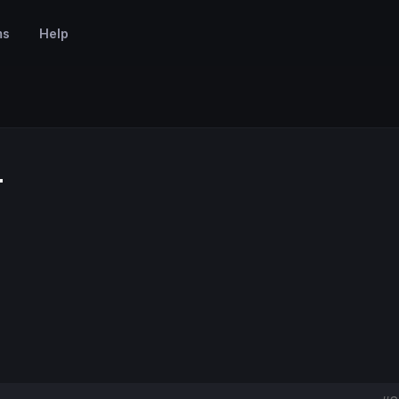
ms
Help
T