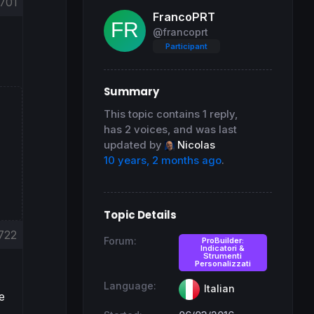
701
FrancoPRT
@francoprt
Participant
Summary
This topic contains 1 reply,
has 2 voices, and was last
updated by
Nicolas
10 years, 2 months ago
.
Topic Details
722
Forum:
ProBuilder:
Indicatori &
Strumenti
Personalizzati
Language:
Italian
e