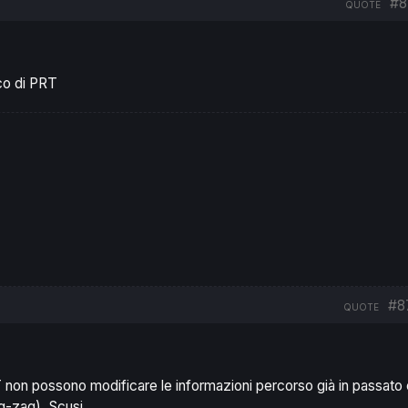
#8
QUOTE
ico di PRT
#8
QUOTE
non possono modificare le informazioni percorso già in passato 
g-zag). Scusi.