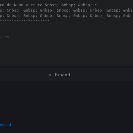
ra de Kumo y cruce &nbsp; &nbsp; &nbsp; *
p; &nbsp; &nbsp; &nbsp; &nbsp; &nbsp; &nbsp; &nbsp; &nbs
p; &nbsp; &nbsp; &nbsp; &nbsp; &nbsp; &nbsp; &nbsp; &nbs
*********************
 --
; 55 --
Expand
digo =====
west
[
PeriodoCorto](
Low
)) / 
2
est
[
PeriodoMedio](
Low
)) / 
2
odoMedio]) / 
2
oMedio]) + 
lowest
[
PeriodoLargo](
Low
[PeriodoMedio])) / 
2
ta ---
ner.itf