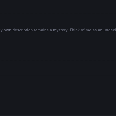
, my own description remains a mystery. Think of me as an undec
SpanA

panB

Medio sesiones ---
UNDER
Close
[PeriodoMedio]

OVER
Close
[PeriodoMedio]
