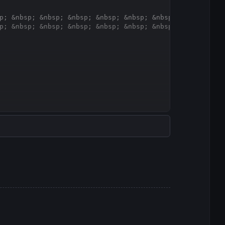
Copy
p; &nbsp; &nbsp; &nbsp; &nbsp; &nbsp; &nbsp; &nbsp; &nbs
p; &nbsp; &nbsp; &nbsp; &nbsp; &nbsp; &nbsp; &nbsp; &nbs