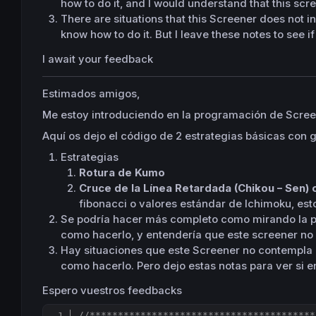
how to do it, and I would understand that this scree
There are situations that this Screener does not i
know how to do it. But I leave these notes to see if
I await your feedback
Estimados amigos,
Me estoy introduciendo en la programación de Screen
Aquí os dejo el código de 2 estrategias básicas con 
Estrategias
Rotura de Kumo
Cruce de la Línea Retardada (Chikou – Sen) 
fibonacci o valores estándar de Ichimoku, est
Se podría hacer más completo como mirando la po
como hacerlo, y entendería que este screener no 
Hay situaciones que este Screener no contempla c
como hacerlo. Pero dejo estas notas para ver si 
Espero vuestros feedbacks
//****************************************