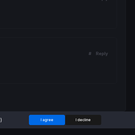
#
Reply
)
I agree
I decline