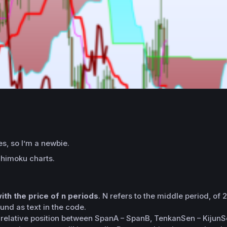
s, so I’m a newbie.
Ichimoku charts.
ith the price of n periods
. N refers to the middle period, of
ound as text in the code.
elative position between SpanA – SpanB, TenkanSen – KijunSen i