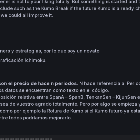
ner is not to your liking totally. But something is started and 
nclude such as the Kumo Break if the future Kumo is already cha
 we could all improve it.
ers y estrategias, por lo que soy un novato.
graficación Ichimoku.
con el precio de hace n periodos
. N hace referencia al Peri
os datos se encuentran como texto en el código.
sición relativa entre SpanA – SpanB, TenkanSen – KijunSen e
sea de vuestro agrado totalmente. Pero por algo se empieza 
omo por ejemplo la Rotura de Kumo si el Kumo futuro ya está 
entre todos podríamos mejorarlo.
*********************