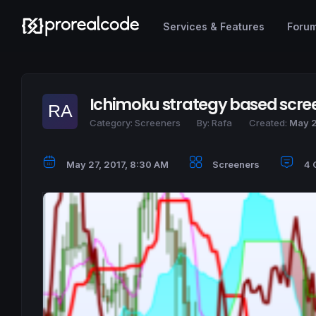
Services & Features
Foru
Ichimoku strategy based scre
Category:
Screeners
By:
Rafa
Created:
May 2
May 27, 2017, 8:30 AM
Screeners
4 