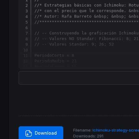
//* Estrategias básicas con Ichimoku: Rotu
//* con el precio que le corresponde. &nbs
//* Autor: Rafa Barreto &nbsp; &nbsp; &nbs
//****************************************
// -- Construyendo la graficación Ichimoku
// -- Valores NO Standar: Fibonacci: 8; 21
// -- Valores Standar: 9; 26; 52
PeriodoCorto = 
8
PeriodoMedio = 
21
PeriodoLargo = 
55
// ===== A partir de Aquí no se toca el có
Tenkan = (
highest
[
PeriodoCorto](
High
) + 
lo
Kijun = (
highest
[
PeriodoMedio](
High
) + 
low
SpanA = (TenKan
[
PeriodoMedio] + Kijun
[
Peri
SpanB = (
highest
[
PeriodoLargo](
High
[Period
Chikou = 
Close
// -- Se determina si está alcista o Bajis
Filename:
Ichimoku-strategy-scree
Download
Alcista = SpanA > SpanB

Downloads:
291