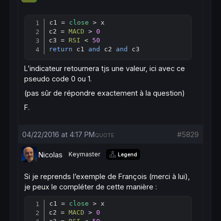
c1 = 
close
 > x

Copy
c2 = 
MACD
 > 
0
c3 = 
RSI
 < 
50
return
 c1 
and
 c2 
and
 c3
L’indicateur retournera tjs une valeur, ici avec ce
pseudo code 0 ou 1.
(pas sûr de répondre exactement à la question)
F.
04/22/2016 at 4:17 PM
#5829
QUOTE
Nicolas
Keymaster
Legend
Si je reprends l’exemple de François (merci à lui),
je peux le compléter de cette manière :
c1 = 
close
 > x

Copy
c2 = 
MACD
 > 
0