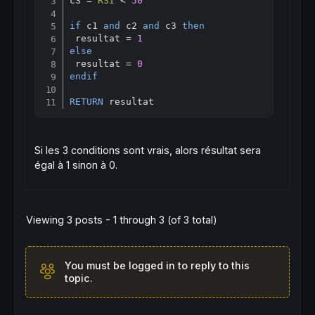
c3 = 
RSI
 < 
50
if
 c1 
and
 c2 
and
 c3 
then
 resultat = 
1
else
 resultat = 
0
endif
RETURN
 resultat 
Si les 3 conditions sont vrais, alors résultat sera
égal à 1 sinon à 0.
Viewing 3 posts - 1 through 3 (of 3 total)
You must be logged in to reply to this
topic.