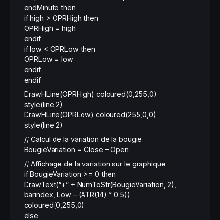
endMinute then
if high > OPRHigh then
OPRHigh = high
endif
if low < OPRLow then
OPRLow = low
endif
endif
DrawHLine(OPRHigh) coloured(0,255,0)
style(line,2)
DrawHLine(OPRLow) coloured(255,0,0)
style(line,2)
// Calcul de la variation de la bougie
BougieVariation = Close – Open
// Affichage de la variation sur le graphique
if BougieVariation >= 0 then
DrawText(“+” + NumToStr(BougieVariation, 2),
barindex, Low – (ATR(14) * 0.5))
coloured(0,255,0)
else