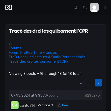
Tracé des droites qui bornent l’OPR
Forums
Forum ProRealTime Français
ProBuilder : Indicateurs & Outils Personnalisés
Tracé des droites qui bornent l’OPR
Viewing 3 posts - 16 through 18 (of 18 total)
←
1
2
07/15/2024 at 9:35 AM
#235275
QUOTE
carlito214
Participant
New