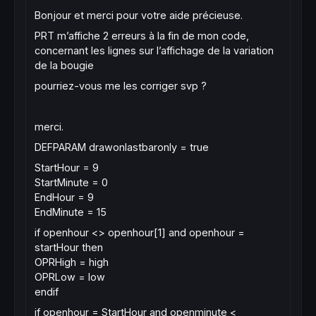
Bonjour et merci pour votre aide précieuse.
PRT m’affiche 2 erreurs à la fin de mon code,
concernant les lignes sur l’affichage de la variation
de la bougie
pourriez-vous me les corriger svp ?
merci.
DEFPARAM drawonlastbaronly = true
StartHour = 9
StartMinute = 0
EndHour = 9
EndMinute = 15
if openhour <> openhour[1] and openhour =
startHour then
OPRHigh = high
OPRLow = low
endif
if openhour = StartHour and openminute <