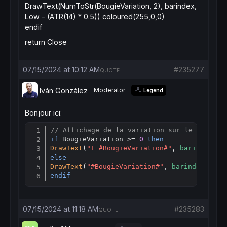
DrawText(NumToStr(BougieVariation, 2), barindex,
Low – (ATR(14) * 0.5)) coloured(255,0,0)
endif
return Close
07/15/2024 at 10:12 AM
#235277
QUOTE
Iván González
Moderator
Legend
Bonjour ici:
// Affichage de la variation sur le graphiq
Copy
if
 BougieVariation >= 
0
then
DrawText
(
"+ #BougieVariation#"
, 
barindex
, 
L
else
DrawText
(
"#BougieVariation#"
, 
barindex
, 
Low
endif
07/15/2024 at 11:18 AM
#235283
QUOTE