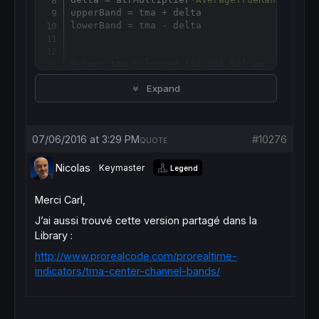
upperBand = tma + delta

lowerBand = tma - delta

Return
 tma 
Coloured
 (
50
,
205
,
50
) 
as
"TMA"
, u
Expand
07/06/2016 at 3:29 PM
#10276
QUOTE
Nicolas
Keymaster
Legend
Merci Carl,
J’ai aussi trouvé cette version partagé dans la
Library :
http://www.prorealcode.com/prorealtime-
indicators/tma-center-channel-bands/