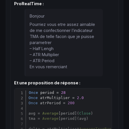
ProRealTime :
Bonjour
Pourriez vous etre assez aimable
de me confectionner l’indicateur
TMA de telle facon que je puisse
parametrer
– Half Lengh
– ATR Multiplier
– ATR Period
En vous remerciant
Et une proposition de réponse :
Once
 period = 
28
Copy
Once
 atrMultiplier = 
2.0
Once
 atrPeriod = 
200
avg = 
Average
[
period](
Close
)

tma = 
Average
[
period](avg)

delta = atrMultiplier
*
AverageTrueRange
[
atrP