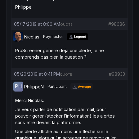
Philippe
05/17/2019 at 8:00 AM
#98686
QUOTE
Nicolas
Keymaster
Legend
ProScreener génère déjà une alerte, je ne
comprends pas bien la question ?
05/20/2019 at 8:41 PM
#98933
QUOTE
PhilippeN
Participant
Average
Merci Nicolas.
Je veux parler de notification par mail, pour
pouvoir gerer (stocker l’information) les alertes
sans etre devant la plateforme.
Une alerte affiche au moins une fleche sur le
graphique, alors qu’un screener ne renvoit qu’en