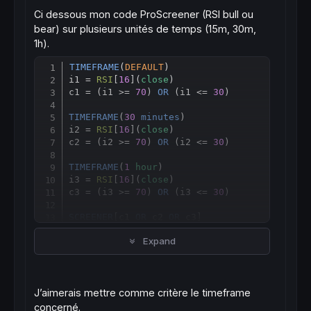
Ci dessous mon code ProScreener (RSI bull ou
bear) sur plusieurs unités de temps (15m, 30m,
1h).
TIMEFRAME
(
DEFAULT
)

Copy
i1 = 
RSI
[
16
](
close
)

c1 = (i1 >= 
70
) 
OR
 (i1 <= 
30
)

TIMEFRAME
(
30
minutes
)

i2 = 
RSI
[
16
](
close
)

c2 = (i2 >= 
70
) 
OR
 (i2 <= 
30
)

TIMEFRAME
(
1
hour
)

i3 = 
RSI
[
16
](
close
)

c3 = (i3 >= 
70
) 
OR
 (i3 <= 
30
)

SCREENER
[c1 
OR
 c2 
OR
Expand
J’aimerais mettre comme critère le timeframe
concerné.