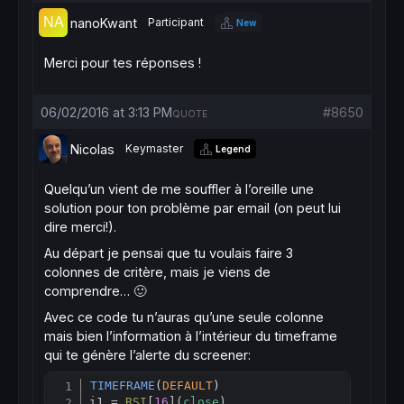
nanoKwant
Participant
New
Merci pour tes réponses !
06/02/2016 at 3:13 PM
#8650
QUOTE
Nicolas
Keymaster
Legend
Quelqu’un vient de me souffler à l’oreille une
solution pour ton problème par email (on peut lui
dire merci!).
Au départ je pensai que tu voulais faire 3
colonnes de critère, mais je viens de
comprendre… 🙂
Avec ce code tu n’auras qu’une seule colonne
mais bien l’information à l’intérieur du timeframe
qui te génère l’alerte du screener:
TIMEFRAME
(
DEFAULT
)

Copy
i1 = 
RSI
[
16
](
close
)
