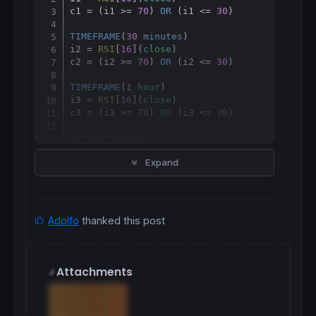
c1 = (i1 >= 
70
) 
OR
 (i1 <= 
30
)

TIMEFRAME
(
30
minutes
)

i2 = 
RSI
[
16
](
close
)

c2 = (i2 >= 
70
) 
OR
 (i2 <= 
30
)

TIMEFRAME
(
1
hour
)

i3 = 
RSI
[
16
](
close
)

c3 = (i3 >= 
70
) 
OR
 (i3 <= 
30
)

mytimeframe=
00
if
 c1 
then
Expand
 mytimeframe=
15
elsif
 c2 
then
 mytimeframe=
30
elsif
 c3 
then
 mytimeframe=
60
Adolfo
thanked this post
endif
SCREENER
[c1 
OR
 c2 
OR
 c3](mytimeframe 
as
"TI
Attachments