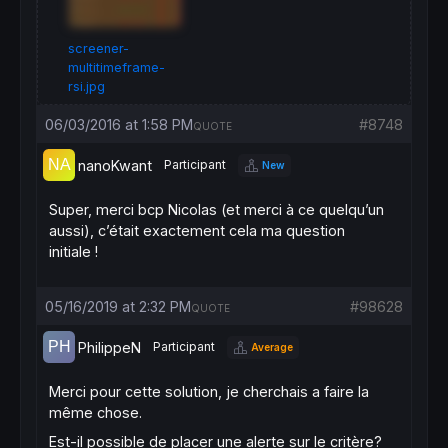
screener-
multitimeframe-
rsi.jpg
06/03/2016 at 1:58 PM
#8748
QUOTE
nanoKwant
Participant
New
Super, merci bcp Nicolas (et merci à ce quelqu’un
aussi), c’était exactement cela ma question
initiale !
05/16/2019 at 2:32 PM
#98628
QUOTE
PhilippeN
Participant
Average
Merci pour cette solution, je cherchais a faire la
même chose.
Est-il possible de placer une alerte sur le critère?