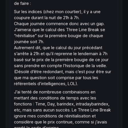
bb=
0
de faire :
Sur les indices (chez mon courtier), il y a une
drawcandle
(a0,a1,a2,a3)
coloured
(rr,gg,bb,Tt
coupure durant la nuit de 21h à 7h.
elsif
 t=-
1
and
close
>a0 
then
Chaque journée commence donc avec un gap.
t=
1
J’aimerai que le calcul des Three Line Break se
a1
=
a3

“réinitialise” sur la première bougie de chaque
a0
=
a3

journée soit 7h.
a3=
close
Autrement dit, que le calcul du jour précédant
rr=
0
s’arrête à 21h et qu’il reprenne le lendemain à 7h
gg=
139
basé sur le prix de la première bougie de ce jour
bb=
0
sans prendre en compte l’historique de la veille.
(Désolé d’être redondant, mais c’est pour être sur
drawcandle
(a0,a1,a2,a3)
coloured
(rr,gg,bb,Tt
que ma question soit comprise par tous les
référentiels d’intelligences, LOL).
endif
J’ai tenté de nombreuse combinaisons en
//drawcandle(xopen,xhigh,xlow,xclose)colour
mettant des conditions de temps avec les
fonctions : Time, Day, barindex, intradaybarindex,
return
 a0 
coloured
by
 t[
1
] 
as
"cassure"
etc, mais sans aucun succès. Le Three Line Break
ignore mes conditions de réinitialisation et
considère que le prix continue, comme si j’avais
gardé le code d’origine.