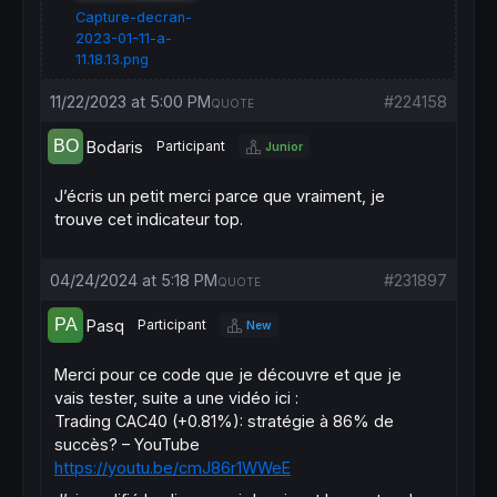
Capture-decran-
2023-01-11-a-
elsif
 t=
1
and
close
<a0 
then
// SI Bougie précédente est VERTE
11.18.13.png
// ET SI :
// close (bougie courante) < 1ère bougie ve
11/22/2023 at 5:00 PM
#224158
QUOTE
// => REVERSEMENT BAISSIER
t=-
1
Bodaris
Participant
Junior
a1
=
a3

a0
=
a3

J’écris un petit merci parce que vraiment, je
a3=
close
trouve cet indicateur top.
isFirstIndexRedIsDefined = 
0
isFirstIndexGreenIsDefined = 
0
rr=
255
04/24/2024 at 5:18 PM
#231897
QUOTE
gg=
0
bb=
0
Pasq
Participant
New
//drawcandle(a1,a1,a2,a3)coloured(rr,gg,bb,
Merci pour ce code que je découvre et que je
DRAWRECTANGLE
(
barindex
, a0, 
barindex
[
1
], a3
vais tester, suite a une vidéo ici :
elsif
 t=-
1
and
close
<a3 
then
Trading CAC40 (+0.81%): stratégie à 86% de
// SI Bougie précédente est ROUGE
succès? – YouTube
// ET SI :
https://youtu.be/cmJ86r1WWeE
// close (bougie courante) < dernière bougi