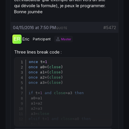
qui dévoile la formule), je peux le programmer.
Bonne journée
04/15/2016 at 7:50 PM
#5472
QUOTE
Eric
Participant
Master
Three lines break code :
once
 t=
1
Copy
once
 a0=(
close
once
 a1=(
close
once
 a2=(
close
once
 a3=(
close
)

if
 t=
1
and
close
>a3 
then
 a0
=
a1

 a1
=
a2

 a2
=
a3

 a3=
close
elsif
 t=
1
and
close
<a0 
then
 t=-
1