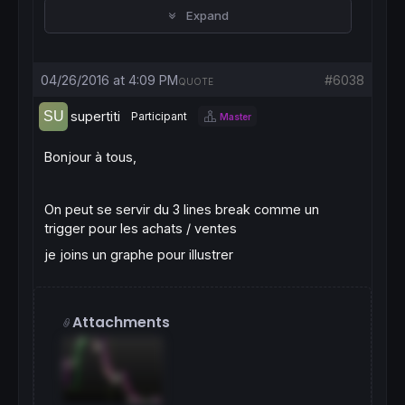
 a1
=
a3

Expand
 a0
=
a3

 a3=
close
elsif
 t=-
1
and
close
<a3 
then
 a0
=
a1

04/26/2016 at 4:09 PM
#6038
 a1
=
a2

QUOTE
 a2
=
a3

 a3=
close
supertiti
Participant
Master
elsif
 t=-
1
and
close
>a0 
then
 t=
1
Bonjour à tous,
 a1
=
a3

 a0
=
a3

 a3=
close
On peut se servir du 3 lines break comme un
endif
trigger pour les achats / ventes
return
 a0 
coloured
by
 t[
1
] 
as
"cassure"
je joins un graphe pour illustrer
Attachments