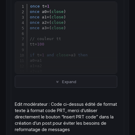
once
 t=
1
Copy
once
 a0=(
close
once
 a1=(
close
once
 a2=(
close
once
 a3=(
close
)

// couleur tt
tt=
100
if
 t=
1
and
close
>a3 
then
a0
=
a1

a1
=
a2

a2
=
a3

a3=
close
Expand
rr=
0
gg=
255
bb=
0
Edit modérateur : Code ci-dessus édité de format
//drawcandle(a0,a1,a2,a3)coloured(rr,gg,bb,
texte à format code PRT, merci d’utiliser
directement le bouton “Insert PRT code” dans la
//drawcandle(a1,a2,a0,a3)coloured(rr,gg,bb,
création d’un post pour éviter les besoins de
reformatage de messages
//drawcandle(a2,a1,a0,a3)coloured(rr,gg,bb,