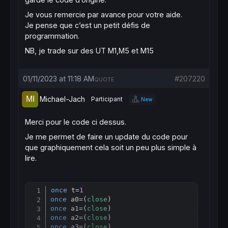
Je vous remercie par avance pour votre aide.
Je pense que c’est un petit défis de
programmation.
NB, je trade sur des UT M1,M5 et M15
01/11/2023 at 11:18 AM
#207220
QUOTE
Michael-Jach
Participant
New
Merci pour le code ci dessus.
Je me permet de faire un update du code pour
que graphiquement cela soit un peu plus simple à
lire.
once
 t=
1
Copy
once
 a0=(
close
once
 a1=(
close
once
 a2=(
close
once
 a3=(
close
)
