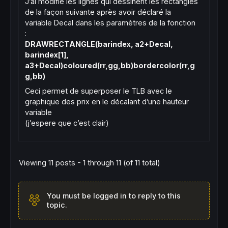
// => CONTINUATION BASSIERE
J’ai modifié les lignes qui dessinent les rectangles
a0
=
a1

de la façon suivante après avoir déclaré la
a1
=
a2

variable Decal dans les paramètres de la fonction
a2
=
a3

:
a3=
close
DRAWRECTANGLE(barindex, a2+Decal,
isFirstIndexRedIsDefined = 
0
barindex[1],
isFirstIndexGreenIsDefined = 
0
a3+Decal)coloured(rr,gg,bb)bordercolor(rr,g
rr=
255
g,bb)
gg=
0
Ceci permet de superposer le TLB avec le
bb=
0
graphique des prix en le décalant d’une hauteur
//drawcandle(a0,a1,a2,a3)coloured(rr,gg,bb,
variable
DRAWRECTANGLE
(
barindex
, a2, 
barindex
[
1
], a3
(j’espere que c’est clair)
elsif
 t=-
1
and
close
>a0 
then
// SI Bougie précédente est ROUGE
// ET SI :
Viewing 11 posts - 1 through 11 (of 11 total)
// close (bougie courante) > 1ere bougie ro
// => REVERSEMENT HAUSSIER
t=
1
a1
=
a3

You must be logged in to reply to this
a0
=
a3

topic.
a3=
close
isFirstIndexRedIsDefined = 
0