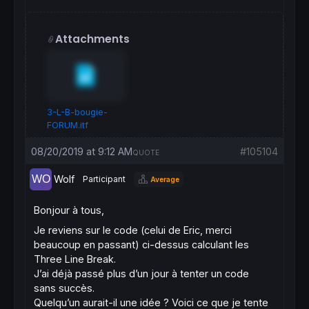
//
//drawcandle(a1,a0,a2,a3)coloured(rr,gg,bb,
Attachments
drawcandle
(a0,a2,a1,a3)
coloured
(rr,gg,bb,Tt
elsif
 t=
1
and
close
<a0 
then
t=-
1
a1
=
a3

a0
=
a3

3-L-B-bougie-
a3=
close
FORUM.itf
rr=
170
08/20/2019 at 9:12 AM
#105104
gg=
0
QUOTE
bb=
0
Wolf
Participant
Average
drawcandle
(a1,a1,a2,a3)
coloured
(rr,gg,bb,Tt
Bonjour à tous,
elsif
 t=-
1
and
close
<a3 
then
a0
=
a1

Je reviens sur le code (celui de Eric, merci
a1
=
a2

beaucoup en passant) ci-dessus calculant les
a2
=
a3

Three Line Break.
a3=
close
J’ai déjà passé plus d’un jour à tenter un code
sans succès.
rr=
255
gg=
0
Quelqu’un aurait-il une idée ? Voici ce que je tente