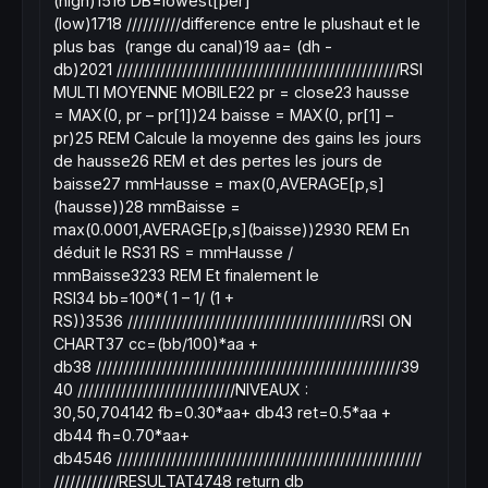
(high)
15
16
DB=lowest[per]
(low)
17
18
//////////difference entre le plushaut et le
plus bas (range du canal)
19
aa= (dh -
db)
20
21
////////////////////////////////////////////////////RSI
MULTI MOYENNE MOBILE
22
pr = close
23
hausse
= MAX(0, pr – pr[1])
24
baisse = MAX(0, pr[1] –
pr)
25
REM Calcule la moyenne des gains les jours
de hausse
26
REM et des pertes les jours de
baisse
27
mmHausse = max(0,AVERAGE[p,s]
(hausse))
28
mmBaisse =
max(0.0001,AVERAGE[p,s](baisse))
29
30
REM En
déduit le RS
31
RS = mmHausse /
mmBaisse
32
33
REM Et finalement le
RSI
34
bb=100*( 1 – 1/ (1 +
RS))
35
36
///////////////////////////////////////////RSI ON
CHART
37
cc=(bb/100)*aa +
db
38
////////////////////////////////////////////////////////
39
40
/////////////////////////////NIVEAUX :
30,50,70
41
42
fb=0.30*aa+ db
43
ret=0.5*aa +
db
44
fh=0.70*aa+
db
45
46
////////////////////////////////////////////////////////
////////////RESULTAT
47
48
return db