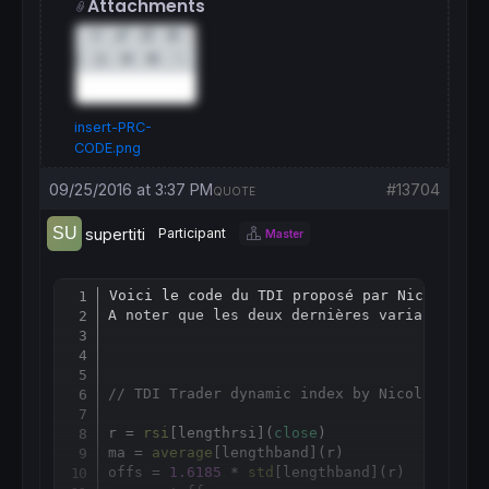
Attachments
insert-PRC-
CODE.png
09/25/2016 at 3:37 PM
#13704
QUOTE
supertiti
Participant
Master
Voici le code du TDI proposé par Nicolas po
Copy
A noter que les deux dernières variables do
// TDI Trader dynamic index by Nicolas
r = 
rsi
[
lengthrsi](
close
)

ma = 
average
[
lengthband](r)

offs = 
1.6185
 * 
std
[
lengthband](r)
