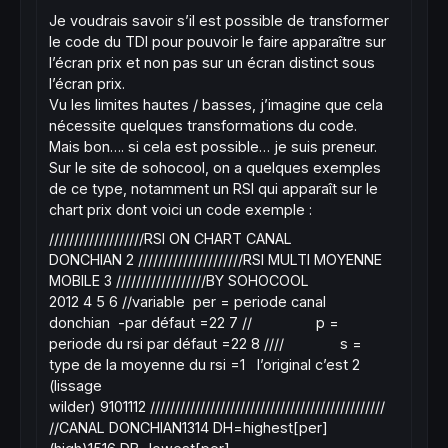
Je voudrais savoir s’il est possible de transformer
le code du TDI pour pouvoir le faire apparaître sur
l’écran prix et non pas sur un écran distinct sous
l’écran prix.
Vu les limites hautes / basses, j’imagine que cela
nécessite quelques transformations du code.
Mais bon…. si cela est possible… je suis preneur.
Sur le site de sohocool, on a quelques exemples
de ce type, notamment un RSI qui apparaît sur le
chart prix dont voici un code exemple :
///////////////////RSI ON CHART CANAL
DONCHIAN
2
/////////////////////RSI MULTI MOYENNE
MOBILE
3
//////////////////BY SOHOCOOL
2012
4
5
6
//variable per = periode canal
donchian -par défaut =22
7
// p =
periode du rsi par défaut =22
8
//// s =
type de la moyenne du rsi =1 l’original c’est 2
(lissage
wilder)
9
10
11
12
///////////////////////////////////////////////
//CANAL DONCHIAN
13
14
DH=highest[per]