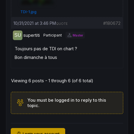
lineup = 
68
TDI-1.jpg
linemid = 
50
10/31/2021 at 3:46 PM
#180672
QUOTE
linedown = 
32
supertiti
Participant
Master
RETURN
   mab 
as
"TDI"
 , mbb 
as
" ma TDI "
 ,
Toujours pas de TDI on chart ?
Bon dimanche à tous
// Variables :
// lengthRSI = 13 decimal
Viewing 6 posts - 1 through 6 (of 6 total)
// lengthband = 34 decimal
// lengthrsipl = 2 entier
You must be logged in to reply to this
topic.
// lengthtradesl = 7 entier
Login your account