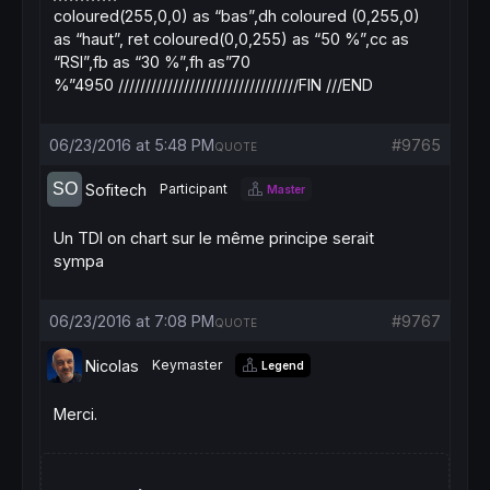
coloured(255,0,0) as “bas”,dh coloured (0,255,0)
as “haut”, ret coloured(0,0,255) as “50 %”,cc as
“RSI”,f
b as “30 %”,fh as”70
%”
49
50
/////////////////////////////////FIN ///END
06/23/2016 at 5:48 PM
#9765
QUOTE
Sofitech
Participant
Master
Un TDI on chart sur le même principe serait
sympa
06/23/2016 at 7:08 PM
#9767
QUOTE
Nicolas
Keymaster
Legend
Merci.