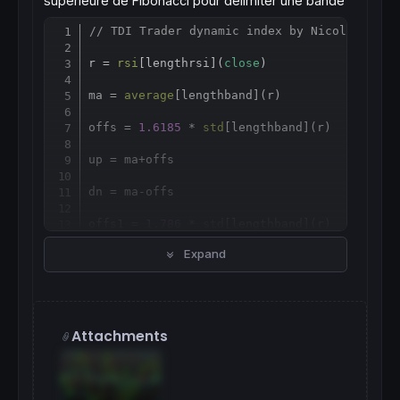
supérieure de Fibonacci pour délimiter une bande
// TDI Trader dynamic index by Nicolas
Copy
r = 
rsi
[
lengthrsi](
close
)

ma = 
average
[
lengthband](r)

offs = 
1.6185
 * 
std
[
lengthband](r)

up = ma
+
offs

dn = ma-offs

offs1 = 
1.786
 * 
std
[
lengthband](r)

Expand
up1 = ma
+
offs1

dn1 = ma-offs1

mid = (up
+
dn)/
2
Attachments
mab = 
average
[
lengthrsipl](r)

mbb = 
average
[
lengthtradesl](r)
