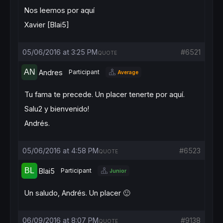
Nos leemos por aquí
Xavier [Blai5]
05/06/2016 at 3:25 PM
#6521
QUOTE
Andres
Participant
Average
Tu fama te precede. Un placer tenerte por aquí.
Salu2 y bienvenido!
Andrés.
05/06/2016 at 4:58 PM
#6523
QUOTE
Blai5
Participant
Junior
Un saludo, Andrés. Un placer 🙂
06/09/2016 at 8:07 PM
#9138
QUOTE