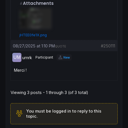
Attachments
jHTEE0fe1X.png
08/27/2025 at 1:10 PM
#250111
QUOTE
umrk
Participant
New
Merci !
Viewing 3 posts - 1 through 3 (of 3 total)
You must be logged in to reply to this
topic.