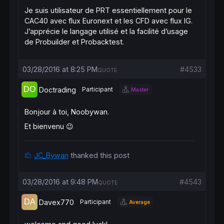
Je suis utilisateur de PRT essentiellement pour le
CAC40 avec flux Euronext et les CFD avec flux IG.
J’apprécie le langage utilisé et la facilité d’usage
de Probuilder et Probacktest.
03/28/2016 at 8:25 PM
#4533
QUOTE
Doctrading
Participant
Master
Bonjour à toi, Noobywan.
Et bienvenu 😉
JC_Bywan
thanked this post
03/28/2016 at 9:48 PM
#4543
QUOTE
Davex770
Participant
Average