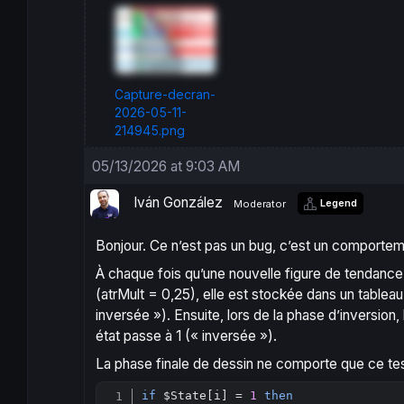
Capture-decran-
2026-05-11-
214945.png
05/13/2026 at 9:03 AM
Iván González
Legend
Moderator
Bonjour. Ce n’est pas un bug, c’est un comporteme
À chaque fois qu’une nouvelle figure de tendance 
(atrMult = 0,25), elle est stockée dans un tablea
inversée »). Ensuite, lors de la phase d’inversion,
état passe à 1 (« inversée »).
La phase finale de dessin ne comporte que ce tes
if
 $State
[
i] = 
1
then