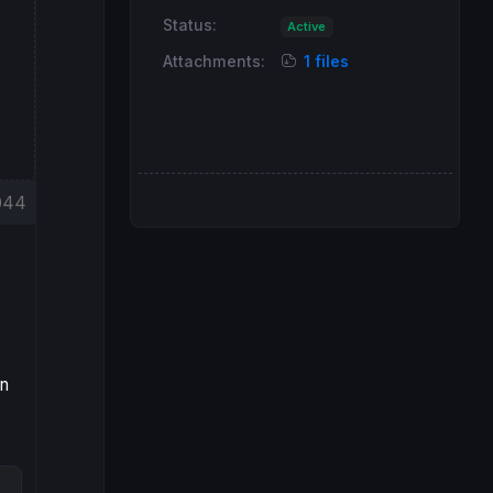
Status:
Active
Attachments:
1 files
044
on