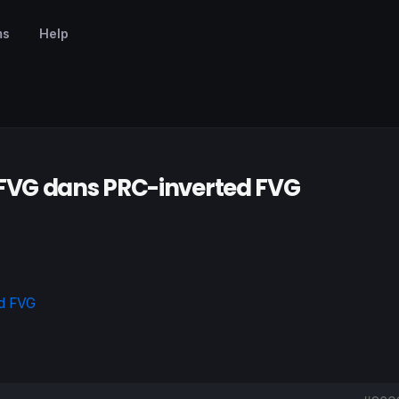
ms
Help
FVG dans PRC-inverted FVG
ed FVG