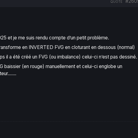
#260
QUOTE
2025 et je me suis rendu compte d’un petit problème.
le transforme en INVERTED FVG en cloturant en dessous (normal)
s il a été créé un FVG (ou imbalance) celui-ci n’est pas dessiné.
G baissier (en rouge) manuellement et celui-ci englobe un
teur…….