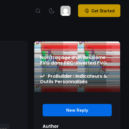
Get Started
Non traçage d’un deuxième
FVG dans PRC-inverted FVG
ProBuilder : Indicateurs &
Outils Personnalisés
New Reply
Author