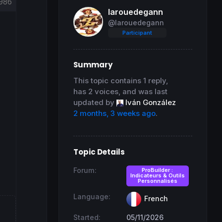
986
larouedegann
@larouedegann
Participant
Summary
This topic contains 1 reply,
has 2 voices, and was last
updated by
Iván González
2 months, 3 weeks ago
.
Topic Details
Forum:
ProBuilder :
Indicateurs & Outils
Personnalisés
Language:
French
Started:
05/11/2026