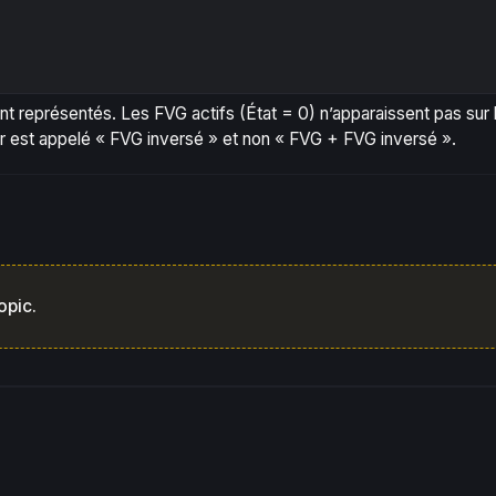
Copy
ont représentés. Les FVG actifs (État = 0) n’apparaissent pas sur 
ur est appelé « FVG inversé » et non « FVG + FVG inversé ».
opic.