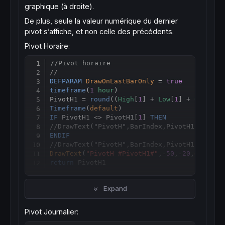
graphique (à droite).
De plus, seule la valeur numérique du dernier
pivot s’affiche, et non celle des précédents.
Pivot Horaire:
//Pivot horaire
Copy
//
DEFPARAM
DrawOnLastBarOnly
 = 
true
timeframe
(
1
hour
)

PivotH1 = 
round
((
High
[
1
] + 
Low
[
1
] + 
Close
[
1
Timeframe
(
default
IF
 PivotH1 <> PivotH1[
1
] 
THEN
//DrawText("PivotH",BarIndex,PivotH1 - high
ENDIF
//DrawText("PivotH",BarIndex,PivotH1 - high
DrawText
(
"PivotH #PivotH1#"
,-
50
,-
20
,
dialog
,
return
Expand
Pivot Journalier: