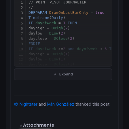
// POINT PIVOT JOURNALIER
Copy
//
DEFPARAM
DrawOnLastBarOnly
 = 
true
Timeframe
(
Daily
IF
dayofweek
 = 
1
THEN
dayhigh = 
DHigh
(
2
)

daylow = 
DLow
(
2
)

dayclose = 
DClose
(
2
ENDIF
IF
dayofweek
 >=
2
and
dayofweek
 < 
6
THEN
dayhigh = 
DHigh
(
1
)

daylow = 
DLow
(
1
)

dayclose = 
DClose
(
1
ENDIF
Expand
PPDay = 
round
((dayhigh + daylow + dayclose)
Timeframe
(
default
IF
 PPDay <> PPDay[
1
] 
THEN
//DrawText("PivotD",BarIndex,PPday + highes
ENDIF
DrawText
(
"PivotD #PPDay#"
,-
50
,
0
,
dialog
,
bold
Nightster
and
Iván González
thanked this post
RETURN
 PPDay 
COLOURED
 (
"cyan"
) 
as
"Pivot Jo
Attachments