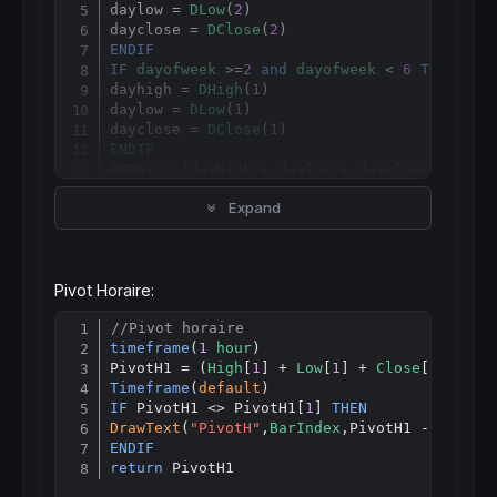
daylow = 
DLow
(
2
)

dayclose = 
DClose
(
2
ENDIF
IF
dayofweek
 >=
2
and
dayofweek
 < 
6
THEN
dayhigh = 
DHigh
(
1
)

daylow = 
DLow
(
1
)

dayclose = 
DClose
(
1
ENDIF
PPDay = (dayhigh + daylow + dayclose) / 
3
Timeframe
(
default
Expand
IF
 PPDay <> PPDay[
1
] 
THEN
DrawText
(
"PivotD"
,
BarIndex
,PPday + 
highest
[
ENDIF
RETURN
 PPDay 
COLOURED
 (
"cyan"
) 
as
"Pivot Jo
Pivot Horaire:
//Pivot horaire
Copy
timeframe
(
1
hour
)

PivotH1 = (
High
[
1
] + 
Low
[
1
] + 
Close
[
1
] )/
3
Timeframe
(
default
IF
 PivotH1 <> PivotH1[
1
] 
THEN
DrawText
(
"PivotH"
,
BarIndex
,PivotH1 - 
highes
ENDIF
return