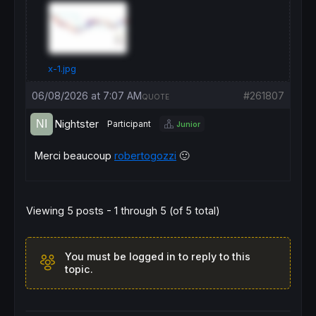
x-1.jpg
06/08/2026 at 7:07 AM
#261807
QUOTE
Nightster
Participant
Junior
Merci beaucoup
robertogozzi
🙂
Viewing 5 posts - 1 through 5 (of 5 total)
You must be logged in to reply to this
topic.