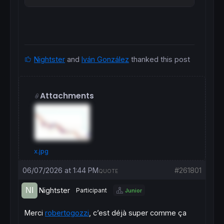
Nightster
and
Iván González
thanked this post
Attachments
x.jpg
06/07/2026 at 1:44 PM
#261801
QUOTE
Nightster
Participant
Junior
Merci
robertogozzi
, c’est déjà super comme ça