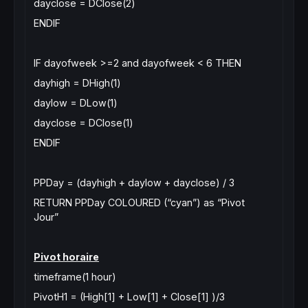
dayclose = DClose(2)
ENDIF
IF dayofweek >=2 and dayofweek < 6 THEN
dayhigh = DHigh(1)
daylow = DLow(1)
dayclose = DClose(1)
ENDIF
PPDay = (dayhigh + daylow + dayclose) / 3
RETURN PPDay COLOURED (“cyan”) as “Pivot
Jour”
Pivot horaire
timeframe(1 hour)
PivotH1 = (High[1] + Low[1] + Close[1] )/3