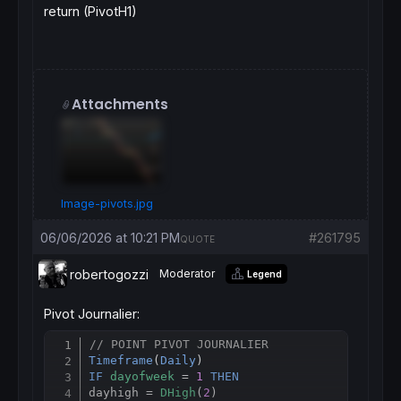
return (PivotH1)
Attachments
Image-pivots.jpg
06/06/2026 at 10:21 PM
#261795
QUOTE
robertogozzi
Moderator
Legend
Pivot Journalier:
// POINT PIVOT JOURNALIER
Copy
Timeframe
(
Daily
IF
dayofweek
 = 
1
THEN
dayhigh = 
DHigh
(
2
)
