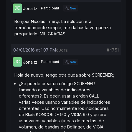
Jonaitz
Participant
New
Bonjour Nicolas, merçi. La solución era
treméndamente simple, me da hasta vergüenza
preguntarlo, MIL GRACIAS.
04/01/2016 at 1:07 PM
#4751
QUOTE
Jonaitz
Participant
New
Hola de nuevo, tengo otra duda sobre SCREENER;
¿Se puede crear un código SCREENER
llamando a variables de indicadores
diferentes?. Es decir, usar la orden CALL
varias veces usando variables de indicadores
diferentes. Uso normalmente los indicadores
de Blai5 KONCORDE 9.0 y VIGIA 9.0 y quiero
usar varios variables (lineas de medias, de
volumen, de bandas de Bollinger, de VIGIA