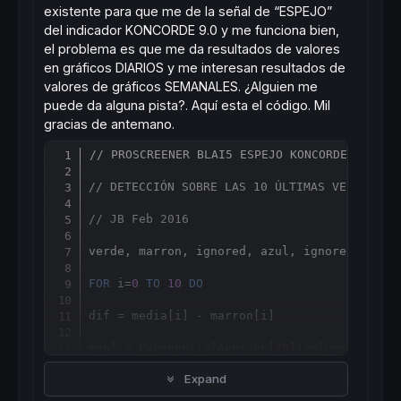
existente para que me de la señal de “ESPEJO”
del indicador KONCORDE 9.0 y me funciona bien,
el problema es que me da resultados de valores
en gráficos DIARIOS y me interesan resultados de
valores de gráficos SEMANALES. ¿Alguien me
puede da alguna pista?. Aquí esta el código. Mil
gracias de antemano.
// PROSCREENER BLAI5 ESPEJO KONCORDE v09
Copy
// DETECCIÓN SOBRE LAS 10 ÚLTIMAS VELAS
// JB Feb 2016
verde, marron, ignored, azul, ignored, igno
FOR
 i=
0
TO
10
DO
dif = media
[
i] - marron
[
i]

mvol = 
ExponentialAverage
[
20
](
volume
)

Expand
c1 = verde
[
i] < 
0