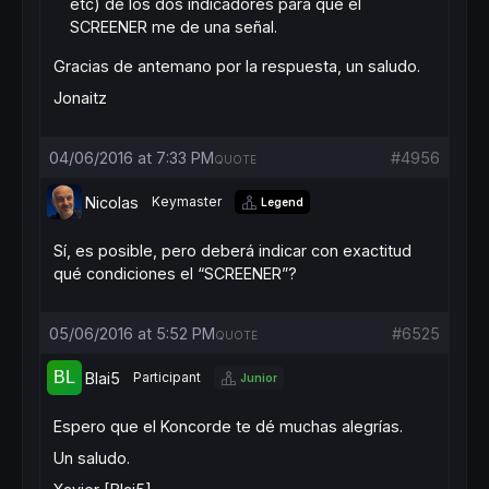
etc) de los dos indicadores para que el
SCREENER me de una señal.
Gracias de antemano por la respuesta, un saludo.
Jonaitz
04/06/2016 at 7:33 PM
#4956
QUOTE
Nicolas
Keymaster
Legend
Sí, es posible, pero deberá indicar con exactitud
qué condiciones el “SCREENER”?
05/06/2016 at 5:52 PM
#6525
QUOTE
Blai5
Participant
Junior
Espero que el Koncorde te dé muchas alegrías.
Un saludo.