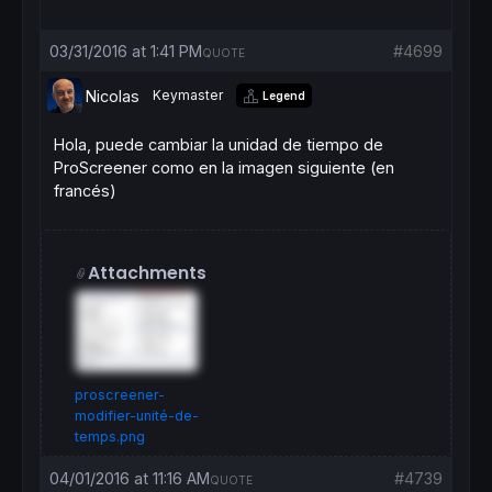
c2 = azul
[
i] > 
0
03/31/2016 at 1:41 PM
#4699
c3 = mvol
[
i] > 
100000
QUOTE
SCREENER
[c1 
AND
 c2 
AND
 c3] (dif 
AS
"Dif"
)

Nicolas
Keymaster
Legend
NEXT
Hola, puede cambiar la unidad de tiempo de
ProScreener como en la imagen siguiente (
en
francés)
Attachments
proscreener-
modifier-unité-de-
temps.png
04/01/2016 at 11:16 AM
#4739
QUOTE