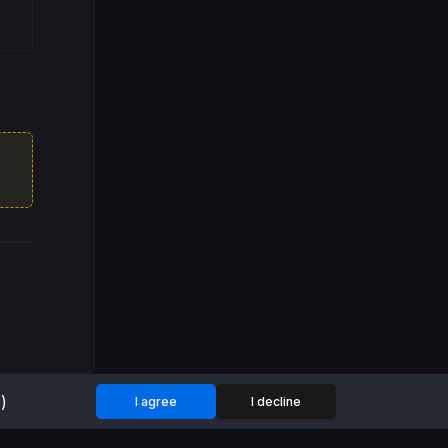
)
I agree
I decline