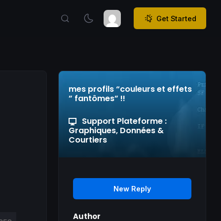
Get Started
mes profils “couleurs et effets
” fantômes” !!
Support Plateforme :
Graphiques, Données &
Courtiers
New Reply
Author