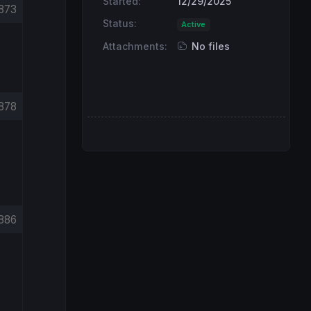
Started:
12/29/2025
873
Status:
Active
Attachments:
No files
878
886