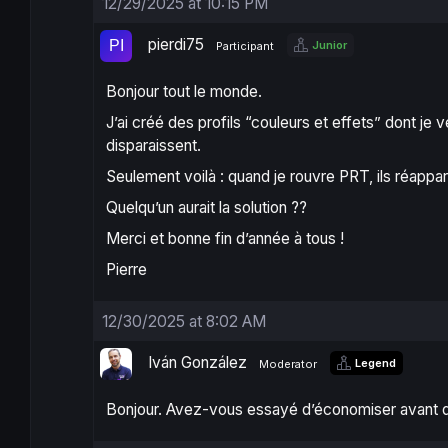
12/29/2025 at 10:15 PM
pierdi75
Junior
Participant
Bonjour tout le monde.
J’ai créé des profils “couleurs et effets” dont je 
disparaissent.
Seulement voilà : quand je rouvre PRT, ils réapp
Quelqu’un aurait la solution ??
Merci et bonne fin d’année à tous !
Pierre
12/30/2025 at 8:02 AM
Iván González
Legend
Moderator
Bonjour. Avez-vous essayé d’économiser avant de