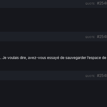
#254
QUOTE
#254
QUOTE
ait… Je voulais dire, avez-vous essayé de sauvegarder l’espace de
#254
QUOTE