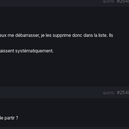
#254
QUOTE
veux me débarrasser, je les supprime donc dans la liste. Ils
araissent systématiquement.
#254
QUOTE
 partir ?