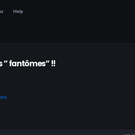
ms
Help
s ” fantômes” !!
iers