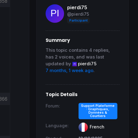
858
pierdi75
@pierdi75
Participant
Summary
This topic contains 4 replies,
has 2 voices, and was last
updated by
pierdi75
7 months, 1 week ago
.
Topic Details
866
Forum:
Support Plateforme
: Graphiques,
Données &
Courtiers
Language:
French