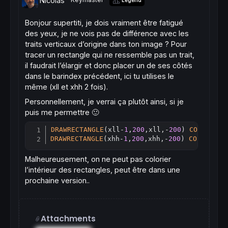
Nicolas
Legend
Bonjour supertiti, je dois vraiment être fatigué
des yeux, je ne vois pas de différence avec les
traits verticaux d’origine dans ton image ? Pour
tracer un rectangle qui ne ressemble pas un trait,
il faudrait l’élargir et donc placer un de ses côtés
dans le barindex précédent, ici tu utilises le
même (xll et xhh 2 fois).
Personnellement, je verrai ça plutôt ainsi, si je
puis me permettre 🙂
DRAWRECTANGLE
(xll-
1
,
200
,xll,-
200
) 
COLOURED
(
Copy
DRAWRECTANGLE
(xhh-
1
,
200
,xhh,-
200
) 
COLOURED
(
Malheureusement, on ne peut pas colorier
l’intérieur des rectangles, peut être dans une
prochaine version..
Attachments