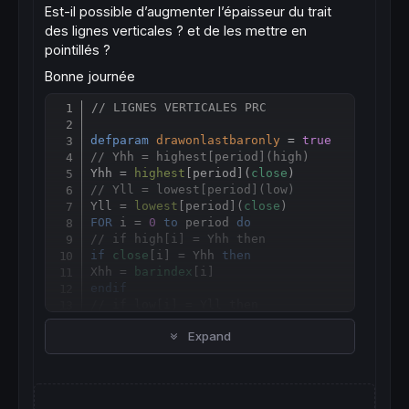
Est-il possible d’augmenter l’épaisseur du trait
des lignes verticales ? et de les mettre en
pointillés ?
Bonne journée
// LIGNES VERTICALES PRC
Copy
defparam
drawonlastbaronly
 = 
true
// Yhh = highest[period](high)
Yhh = 
highest
[
period](
close
// Yll = lowest[period](low)
Yll = 
lowest
[
period](
close
FOR
 i = 
0
to
 period 
do
// if high[i] = Yhh then
if
close
[i] = Yhh 
then
Xhh = 
barindex
endif
// if low[i] = Yll then
if
close
[i] = Yll 
then
Expand
Xll = 
barindex
endif
NEXT
DRAWVLINE
 (Xhh)
coloured
  (
200
,
0
,
0
DRAWVLINE
 (Xll)
coloured
  (
0
,
200
,
0
)
