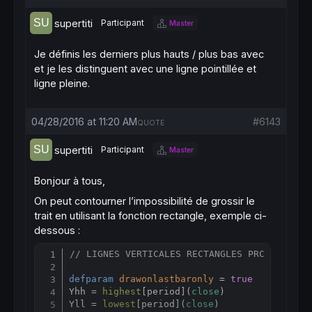
supertiti
Participant
Master
Je définis les derniers plus hauts / plus bas avec
et je les distinguent avec une ligne pointillée et
ligne pleine.
04/28/2016 at 11:20 AM
#6143
QUOTE
supertiti
Participant
Master
Bonjour à tous,
On peut contourner l’impossibilité de grossir le
trait en utilisant la fonction rectangle, exemple ci-
dessous :
// LIGNES VERTICALES RECTANGLES PRC
Copy
defparam
drawonlastbaronly
 = 
true
Yhh = 
highest
[
period](
close
)

Yll = 
lowest
[
period](
close