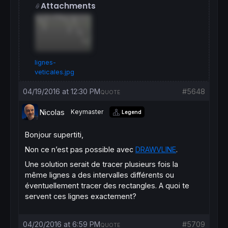
Attachments
cc = 
customclose
RETURN
 cc 
as
" cc "
// Variables :
// period = 20 entier
lignes-
veticales.jpg
04/19/2016 at 12:30 PM
#5648
QUOTE
Nicolas
Keymaster
Legend
Bonjour supertiti,
Non ce n’est pas possible avec
DRAWVLINE
.
Une solution serait de tracer plusieurs fois la
même lignes a des intervalles différents ou
éventuellement tracer des rectangles. A quoi te
servent ces lignes exactement?
04/20/2016 at 6:59 PM
#5709
QUOTE