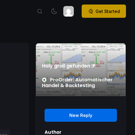
Get Started
Holy grail gefunden :P
ProOrder: Automatischer
Handel & Backtesting
New Reply
Author