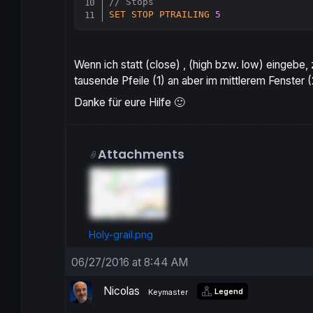
// Stops
SET
STOP
PTRAILING
5
Wenn ich statt (close) , (high bzw. low) eingebe, 
tausende Pfeile (1) an aber im mittlerem Fenster (
Danke für eure Hilfe 🙂
Attachments
Holy-grail.png
06/27/2016 at 8:44 AM
Nicolas
Legend
Keymaster