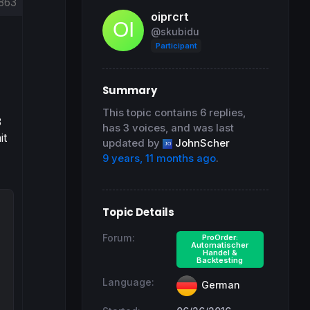
863
oiprcrt
@skubidu
Participant
Summary
This topic contains 6 replies,
3
has 3 voices, and was last
it
updated by
JohnScher
9 years, 11 months ago
.
Topic Details
Forum:
ProOrder:
Automatischer
Handel &
Backtesting
Language:
German