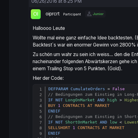
06/26/2016 at 8:25 PM
oiprcrt
Junior
Participant
Halloooo Leute
Wollte mal eine ganz einfache Idee backtesten. 
Backtest`s war ein enormer Gewinn von 2800% i
Zu schön um wahr zu sein ich weiss… den die Entr
nacheinander folgenden Abwärtskerzen gehe ich 
einem Trailing Stop von 5 Punkten. (Gold).
Hier der Code:
DEFPARAM
CumulateOrders
 = 
False
// Bedingungen zum Einstieg in Long-
IF
NOT
LongOnMarket
AND
high
 > 
Highe
BUY
1
CONTRACTS
AT
MARKET
ENDIF
// Bedingungen zum Einstieg in Short
IF
NOT
ShortOnMarket
AND
low
 < 
Lowes
SELLSHORT
1
CONTRACTS
AT
MARKET
ENDIF