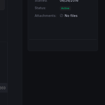
Started:
06/26/2016
Status:
Active
Attachments:
No files
869