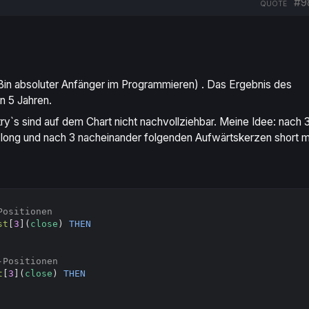
#9
QUOTE
(Bin absoluter Anfänger im Programmieren) . Das Ergebnis des
n 5 Jahren.
y`s sind auf dem Chart nicht nachvollziehbar. Meine Idee: nach 
long und nach 3 nacheinander folgenden Aufwärtskerzen short m
Copy
Positionen
st
[
3
](
close
) 
THEN
-Positionen
t
[
3
](
close
) 
THEN