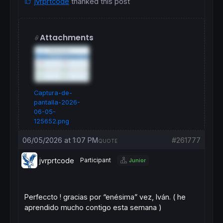
jvrprtcode
thanked this post
Attachments
Captura-de-
pantalla-2026-
06-05-
125652.png
06/05/2026 at 1:07 PM
#261777
QUOTE
jvrprtcode
Participant
Junior
Perfeccto ! gracias por “enésima” vez, Iván. ( he
aprendido mucho contigo esta semana )