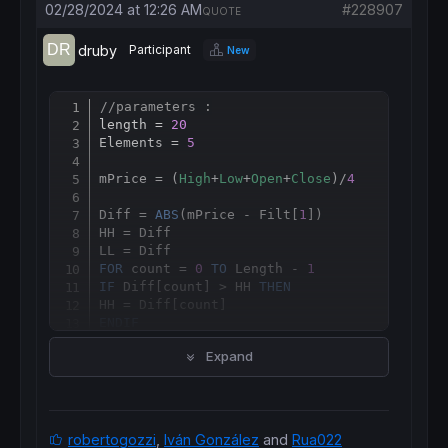
02/28/2024 at 12:26 AM
#228907
QUOTE
druby
Participant
New
//parameters :
Copy
length = 
20
Elements = 
5
mPrice = (
High
+
Low
+
Open
+
Close
)/
4
Diff = 
ABS
(mPrice - Filt[
1
])

HH = Diff

FOR
 count = 
0
TO
 Length - 
1
IF
 Diff
[
count] > HH 
THEN
HH = Diff
[
ENDIF
IF
 Diff
[
count] < LL 
THEN
Expand
LL = Diff
[
ENDIF
NEXT
If
Barindex
 > Length 
AND
 HH - LL <> 
0
THEN
robertogozzi
,
Iván González
and
Rua022