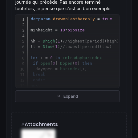
journée qui précède. Pas encore terminé
toutefois, je pense que c’est un bon exemple.
defparam
drawonlastbaronly
 = 
true
Copy
minheight = 
10
*
pipsize
hh = 
Dhigh
(
1
)
//highest[period](high)
ll = 
Dlow
(
1
)
//lowest[period](low)
for
 i = 
0
to
intradaybarindex
if
open
[
0
]=
Dopen
(
0
) 
then
  dayopen = 
barindex
[i]

break
endif
next
Expand
if
 hh-ll >= minheight 
then
 ratio=(hh-ll)/
100
DRAWELLIPSE
(
barindex
-
intradaybarindex
,ll,
b
DRAWVLINE
(dayopen)

DRAWHLINE
(
Dlow
(
1
Attachments
endif
RETURN